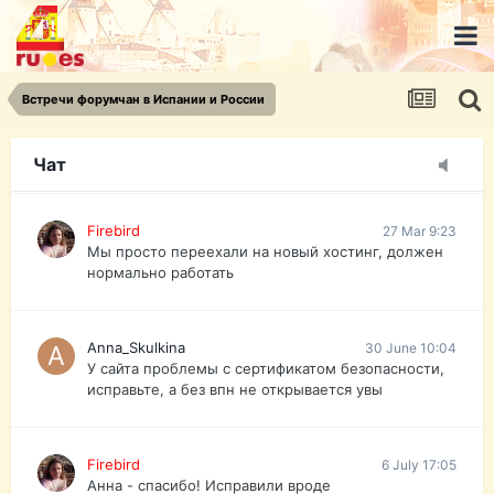
urist.dokument@gmail.com
https://pasport-ua.com/
Телеграмм @uristpassua
Встречи форумчан в Испании и России
Firebird
27 Mar 9:23
Друзья - из России без VPN сайт и форум
открываются?
Чат
Firebird
27 Mar 9:23
Мы просто переехали на новый хостинг, должен
нормально работать
Anna_Skulkina
30 June 10:04
У сайта проблемы с сертификатом безопасности,
исправьте, а без впн не открывается увы
Firebird
6 July 17:05
Анна - спасибо! Исправили вроде