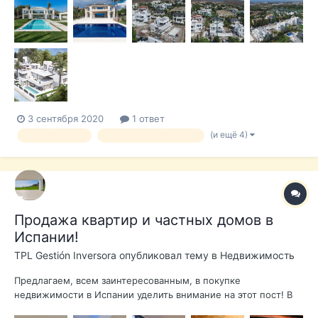
нас есть виллы, как полностью готовые, так и в процессе
строительства. Ви...
3 сентября 2020
1 ответ
(и ещё 4)
недвижимость
элитная недвижимость
Продажа квартир и частных домов в
Испании!
TPL Gestión Inversora
опубликовал тему в
Недвижимость
Предлагаем, всем заинтересованным, в покупке
недвижимости в Испании уделить внимание на этот пост! В
нашем каталоге появились новые квартиры и виллы : 1.