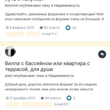
Kotomot
опубликовал тему в
Недвижимость
Здравствуйте, уважаемые форумчане и сочувствующие! Мой
опыт написания сообщений на форумах очень не большой. Я
в основном тихий читатель. Но все когда-то бывает в первый
8 февраля 2015
82 ответа
32
раз, видимо пришло и мое время. Хочу поделиться нашим
опытом покупки виллы с видом на море прошлой осенью.
(и ещё 1)
Морайра
Вилла
Путь к мечте был дол...
Вилла с бассейном или квартира с
террасой, для души
plein
опубликовал тему в
Недвижимость
Добрый день, дорогие обитатели форума! За эту неделю
непрерывного чтения, мне уже многие из вас кажутся
хорошими знакомыми, а в голове уже совершенно другой
17 декабря 2013
84 ответа
3
мир - испанский. Поделитесь, пожалуйста, аргументами по
выбору места обитания на зимние месяцы, с возможностью
(и ещё 8)
вилла
вилла с бассейном
сдачи приятным знакомым лет...