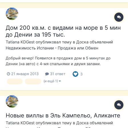
Дом 200 кв.м. с видами на море в 5 мин
до Дении за 195 тыс.
Tatiana KDGest
опубликовал тему в
Доска объявлений
Недвижимость Испании - Продажа или Обмен
Добрый вечер! Появился в продаже дом в 5 минутах до
Дении (на авто) с 4-мя спальнями и двумя залами.
Отличительная особенность - большие спальные комнаты,
21 января 2013
31 ответ
3
такие редкость для Испании. В целом в очень приличном
состоянии и требует минимальных вложений. Подробнее и
(и ещё 1)
вилла
Дения
фотографии
Новые виллы в Эль Кампельо, Аликанте
Tatiana KDGest
опубликовал тему в
Доска объявлений