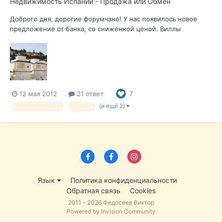
Недвижимость Испании - Продажа или Обмен
Доброго дня, дорогие форумчане! У нас появилось новое
предложение от банка, со сниженной ценой. Виллы
расположены в жилом комплексе класса люкс, в
привилегированной зоне Комета Фума, между Аликанте (13
км) и Бенидормом (25 км) и в непосредственной близости от
города Кампельо. Жилой ко...
12 мая 2012
21 ответ
7
(и ещё 2)
недвижимость
вилла
Язык
Политика конфиденциальности
Обратная связь
Cookies
2011 - 2026 Федосеев Виктор
Powered by Invision Community