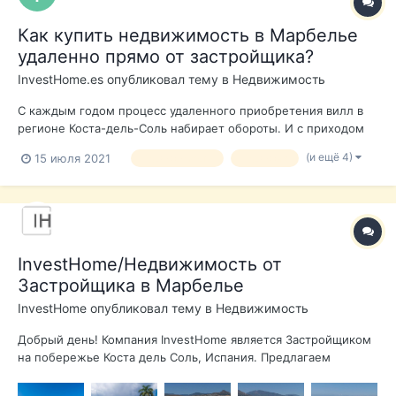
Как купить недвижимость в Марбелье
удаленно прямо от застройщика?
InvestHome.es
опубликовал тему в
Недвижимость
С каждым годом процесс удаленного приобретения вилл в
регионе Коста-дель-Соль набирает обороты. И с приходом
пандемии, эта функция становится наиболее популярна
(и ещё 4)
15 июля 2021
недвижимость
недвижка
среди клиентов из разных стран. Основным преимуществом
является то, что вам не требуется физическое присутствие в
Испании для приобретения...
InvestHome/Недвижимость от
Застройщика в Марбелье
InvestHome
опубликовал тему в
Недвижимость
Добрый день! Компания InvestHome является Застройщиком
на побережье Коста дель Соль, Испания. Предлагаем
качественные виллы с отличным месторасположением в
Марбелье и других районах региона. На сегодняшний день у