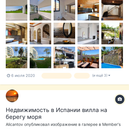
Уютная квартира в Эстепоне, Avenida Puerta del Mar, Puerto -
Plaza de Toros. Отличная квартира площадью 75 квадратных
метра, р...
(и ещё 3)
6 июля 2020
недвижимость
вилла
Недвижимость в Испании вилла на
берегу моря
Alicantov
опубликовал изображение в галерее в
Member's