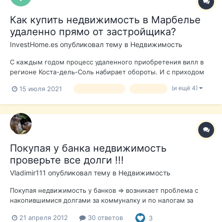
Как купить недвижимость в Марбелье
удаленно прямо от застройщика?
InvestHome.es
опубликовал тему в
Недвижимость
С каждым годом процесс удаленного приобретения вилл в
регионе Коста-дель-Соль набирает обороты. И с приходом
пандемии, эта функция становится наиболее популярна
(и ещё 4)
15 июля 2021
недвижимость
недвижка
среди клиентов из разных стран. Основным преимуществом
является то, что вам не требуется физическое присутствие в
Испании для приобретения...
Покупая у банка недвижимость
проверьте все долги !!!
Vladimir111
опубликовал тему в
Недвижимость
Покупая недвижимость у банков => возникает проблема с
накопившимися долгами за коммуналку и по налогам за
недвижимость. Банки не ставят об этом клиента в
21 апреля 2012
30 ответов
3
известность и после сделки человек получает такой