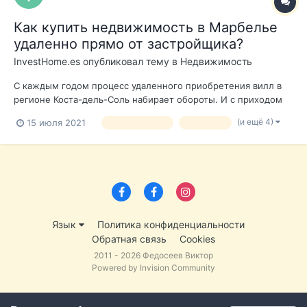
Как купить недвижимость в Марбелье
удаленно прямо от застройщика?
InvestHome.es
опубликовал тему в
Недвижимость
С каждым годом процесс удаленного приобретения вилл в
регионе Коста-дель-Соль набирает обороты. И с приходом
пандемии, эта функция становится наиболее популярна
(и ещё 4)
15 июля 2021
недвижимость
недвижка
среди клиентов из разных стран. Основным преимуществом
является то, что вам не требуется физическое присутствие в
Испании для приобретения...
Язык
Политика конфиденциальности
Обратная связь
Cookies
2011 - 2026 Федосеев Виктор
Powered by Invision Community