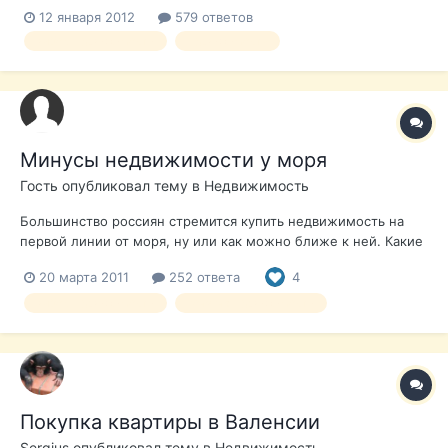
Брава/Коста Дорада), но почитав материал наткнулся на
12 января 2012
579 ответов
нелестные отзывы о погоде в низкий сезон, мол дожди и
выбор недвижимости
недвижимость
пасмурно. С другой стороны, пекло сильное я тоже не очень
воспринимаю, если смотрет...
Минусы недвижимости у моря
Гость опубликовал тему в
Недвижимость
Большинство россиян стремится купить недвижимость на
первой линии от моря, ну или как можно ближе к ней. Какие
плюсы это несет - всем я думаю понятно. А какие минусы в
20 марта 2011
252 ответа
4
этом? «Если говорить об инвестициях, то необходимо в
первую очередь ориентироваться на аренду недвижимости, -
выбор недвижимости
покупка недвижимости
- говорит Игорь Индри...
Покупка квартиры в Валенсии
Sergius
опубликовал тему в
Недвижимость