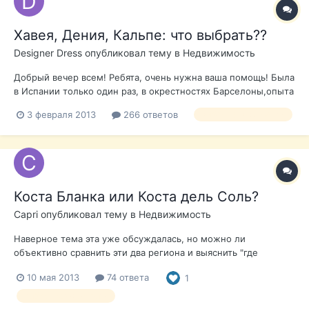
Хавея, Дения, Кальпе: что выбрать??
Designer Dress
опубликовал тему в
Недвижимость
Добрый вечер всем! Ребята, очень нужна ваша помощь! Была
в Испании только один раз, в окрестностях Барселоны,опыта
у меня практически 0, поэтому мб мои вопросы вам
3 февраля 2013
266 ответов
выбор недвижимости
покажутся глупыми, но все же надеюсь на помощь
соотечественников . В конце марта планирую приехать в
Испанию для покупки недвижимост...
Коста Бланка или Коста дель Соль?
Capri
опубликовал тему в
Недвижимость
Наверное тема эта уже обсуждалась, но можно ли
объективно сравнить эти два региона и выяснить "где
лучше"? И почему? Понятно, что пристрастий у всех полно,
10 мая 2013
74 ответа
1
но вот, если бы, так сказать, "научно-беспристрастно"
рассуждать, то, уже имея значительный опыт жизни в
выбор недвижимости
Испании, какое место перевешивает в абс...