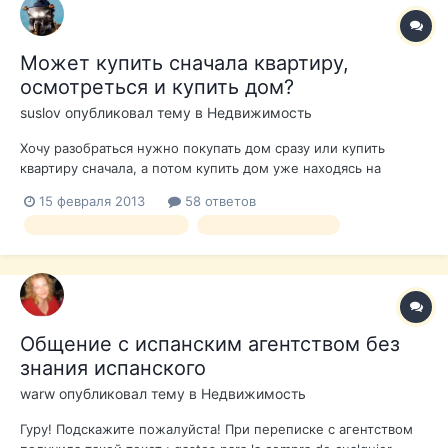
Может купить сначала квартиру,
осмотреться и купить дом?
suslov
опубликовал тему в
Недвижимость
Хочу разобраться нужно покупать дом сразу или купить
квартиру сначала, а потом купить дом уже находясь на
месте? Квартиру потом можно сдать в аренду, например,
15 февраля 2013
58 ответов
будет еще небольшой денежный поток. В общем как Вы
Недвижимость в Испании
выбор недвижимости
поступали в Вашем конкретном случае. Ответ "в каждой
избушке свои погремушки" не интересе...
Общение с испанским агентством без
знания испанского
warw
опубликовал тему в
Недвижимость
Гуру! Подскажите пожалуйста! При переписке с агентством