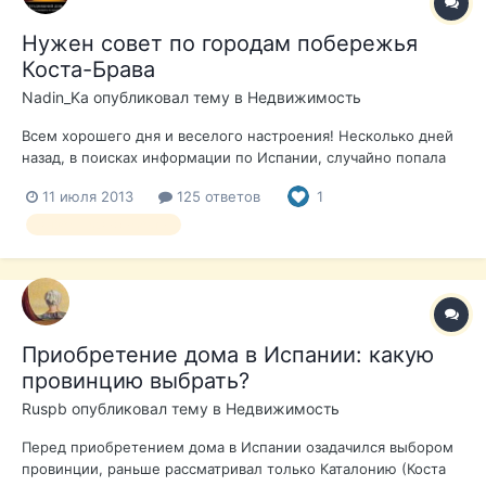
Нужен совет по городам побережья
Коста-Брава
Nadin_Ka
опубликовал тему в
Недвижимость
Всем хорошего дня и веселого настроения! Несколько дней
назад, в поисках информации по Испании, случайно попала
на ваш форум и "зависла". Огромное спасибо создателям
11 июля 2013
125 ответов
1
этого форума и всем форумчанам - очень много полезной
информации почерпнула. Теперь, собственно, суть создания
выбор недвижимости
этой темы. Время от...
Приобретение дома в Испании: какую
провинцию выбрать?
Ruspb
опубликовал тему в
Недвижимость
Перед приобретением дома в Испании озадачился выбором
провинции, раньше рассматривал только Каталонию (Коста