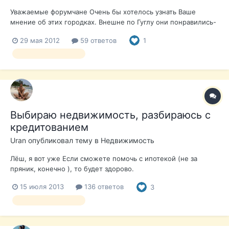
Уважаемые форумчане Очень бы хотелось узнать Ваше
мнение об этих городках. Внешне по Гуглу они понравились-
симпатичные ухоженные . Интересует главный вопрос-
29 мая 2012
59 ответов
1
много ли пустующих домов как в урбанизациях рядом с
Торевьехой, не вымирает ли жизнь в этих городах зимой -
выбор недвижимости
есть ли кафешки магазины . Есть...
Выбираю недвижимость, разбираюсь с
кредитованием
Uran
опубликовал тему в
Недвижимость
Лёш, я вот уже Если сможете помочь с ипотекой (не за
пряник, конечно ), то будет здорово.
15 июля 2013
136 ответов
3
выбор недвижимости