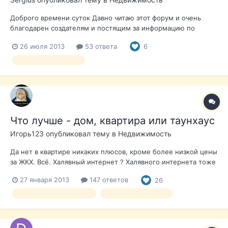
Доброго времени суток Давно читаю этот форум и очень
благодарен создателям и постящим за информацию по
Испании. Планируем с супругой в начале ноября приехать
26 июля 2013
53 ответа
6
оглядеться с целью приобретения квартиры. Много читали,
долго думали ... рассматривали территорию от Валенсии до
выбор недвижимости
Аликанте и решили пока ос...
Что лучше - дом, квартира или таунхаус
Игорь123
опубликовал тему в
Недвижимость
Да нет в квартире никаких плюсов, кроме более низкой цены
за ЖКХ. Всё. Халявный интернет ? Халявного интернета тоже
нигде нет, как и всего прочего халявного, кроме как в
27 января 2013
147 ответов
26
Макдональдсе, и то - потому что позволяешь задорого свое
здоровье гамбургерами гробить (но иногда мне это и самому
Недвижимость в Испании
выбор недвижимости
нравится)...