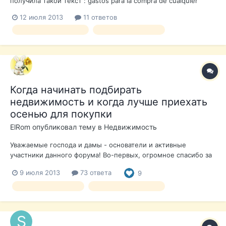
получила такой текст : gastos para la compra de cualquier
vivienda no llega a un 10% aproximadamente, ya que nosotros
12 июля 2013
11 ответов
nos encargamos personalmente de preparar toda la
покупка недвижимости
выбор недвижимости
documentación necesaria como el NIE (Numero de identificación
para extranjer...
Когда начинать подбирать
недвижимость и когда лучше приехать
осенью для покупки
ElRom
опубликовал тему в
Недвижимость
Уважаемые господа и дамы - основатели и активные
участники данного форума! Во-первых, огромное спасибо за
этот форум и за всю представленную здесь информацию,
9 июля 2013
73 ответа
9
зачастую бесценную ... Не скажу, что прочитала уже все, но
очень и очень многое... У меня как у новичка, стоящего на
выбор недвижимости
покупка недвижимости
пороге испанского рын...