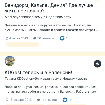
Бенидорм, Кальпе, Дения? Где лучше
жить постоянно?
Alezi
опубликовал тему в
Недвижимость
Давайте похвалим или поругаем эти места. Понятно, что
лучше своими ногами обойти и своими глазами посмотреть.
Но прежде всего интересует мнения и ощущения тех, кто
4 июня 2013
50 ответов
1
был там везде (есть с чем сравнивать) или мнение тех, кто
там живет. Какие плюсы и минусы? Где стоит купить
выбор недвижимости
апартаменты для постоянного...
KDGest теперь и в Валенсии!
Tatiana KDGest
опубликовал тему в
Недвижимость
Добрый день уважаемые форумчане! Хотела сообщить Вам,
что мы начали работать по региону Валенсия. Работать там
будет Оля под ником на форуме KDGest Valencia. Надеемся,
18 января 2013
11 ответов
18
что этим шагом мы станем ближе к своим клиентам и