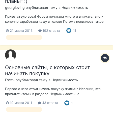
планы" :)
georgloving
опубликовал тему в
Недвижимость
Приветствую всех! Форум почитала много и внимательно и
конечно заработала кашу в голове Потому появилось такое
желание просто поговорить, к сожалению мне почти не с
21 марта 2013
192 ответа
11
кем поделиться, обсудить, может даже поспорить немного
дружелюбно (кроме 2 знакомых уже купивших себе дачки в
выбор недвижимости
Испании) ... а обита...
Основные сайты, с которых стоит
начинать покупку
Гость опубликовал тему в
Недвижимость
Первое с чего стоит начать покупку жилья в Испании, это
прочитать темы в разделе Недвижимость на
http://www.4ru.es Ниже, приведен список основных сайтов,
19 марта 2011
43 ответа
1
где размещаются объявления о поиске недвижимости:
http://www.fotocasa.es http://www.idealista.com
выбор недвижимости