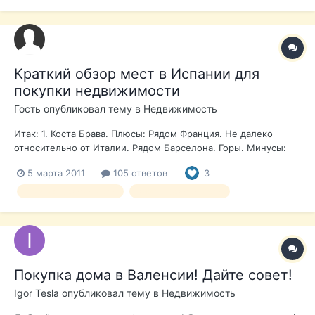
http://www.pisos.com http://www.thinkspai...p...
Краткий обзор мест в Испании для
покупки недвижимости
Гость опубликовал тему в
Недвижимость
Итак: 1. Коста Брава. Плюсы: Рядом Франция. Не далеко
относительно от Италии. Рядом Барселона. Горы. Минусы:
Климат один из самых холодных в Испании. В горах бывает
5 марта 2011
105 ответов
3
даже снег. Часты дожди. Пляжи на мой вкус так себе. 2.
Коста Даурада. Плюсы: Изумительные пляжи. Порт Авентура.
покупка недвижимости
выбор недвижимости
Рядом Барселона....
Покупка дома в Валенсии! Дайте совет!
Igor Tesla
опубликовал тему в
Недвижимость