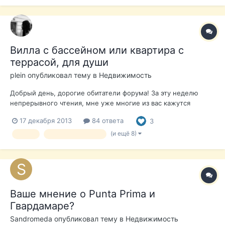
Вилла с бассейном или квартира с
террасой, для души
plein
опубликовал тему в
Недвижимость
Добрый день, дорогие обитатели форума! За эту неделю
непрерывного чтения, мне уже многие из вас кажутся
хорошими знакомыми, а в голове уже совершенно другой
17 декабря 2013
84 ответа
3
мир - испанский. Поделитесь, пожалуйста, аргументами по
выбору места обитания на зимние месяцы, с возможностью
(и ещё 8)
вилла
вилла с бассейном
сдачи приятным знакомым лет...
Ваше мнение о Punta Prima и
Гвардамаре?
Sandromeda
опубликовал тему в
Недвижимость