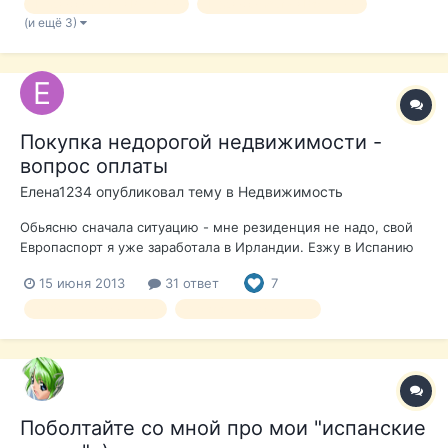
постараемся и дальше радовать вас хорошими ценами и
Недвижимость в Испании
Недвижимость в Валенсии
приятным, качественным серви...
(и ещё 3)
Покупка недорогой недвижимости -
вопрос оплаты
Елена1234
опубликовал тему в
Недвижимость
Обьясню сначала ситуацию - мне резиденция не надо, свой
Европаспорт я уже заработала в Ирландии. Езжу в Испанию
уже 3 года в отпуск, в разные городки на коста Бланка.
15 июня 2013
31 ответ
7
Нравится. Есть - квартира в Киеве," мертвый груз" -
заниматься ей там некому. Возникла идея поменять ее на
выбор недвижимости
оплата недвижимости
соответствующее по ц...
Поболтайте со мной про мои "испанские