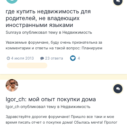
где купить недвижимость для
родителей, не владеющих
иностранными языками
Sunraya
опубликовал тему в
Недвижимость
Уважаемые форумчане, буду очень признательна за
комментарии и ответы на такой вопрос: Планируем
приобрести квартиру на КБ. У нас маленький ребенок и еще
4 июля 2013
23 ответа
4
довольно молодые и бодрые бабушка с дедушкой-
пенсионеры ( мои родители, в смысле, 55 лет обоим),
выбор недвижимости
которые не владеют никакими иностранными язык...
Igor_ch: мой опыт покупки дома
Igor_ch
опубликовал тему в
Недвижимость
Здравствуйте дорогие форумчане! Пришло все таки и мое
время писать отчет о покупке дома! Сбылась мечта! Пролог