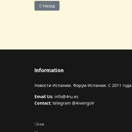
Предыдущий: Португалия и Испания — лучш
Назад
Information
Новости Испании. Форум Испании. С 2011 года
Email Us:
info@4ru.es
Contact:
telegram @AivengoV
icon