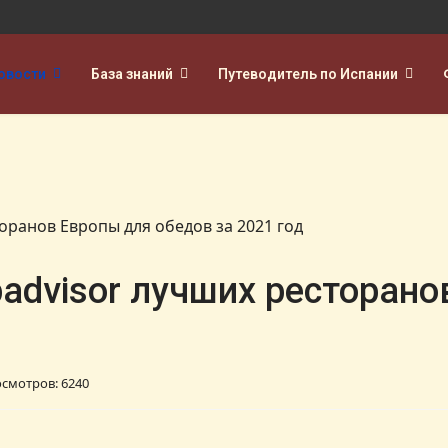
овости
База знаний
Путеводитель по Испании
padvisor лучших ресторан
смотров: 6240