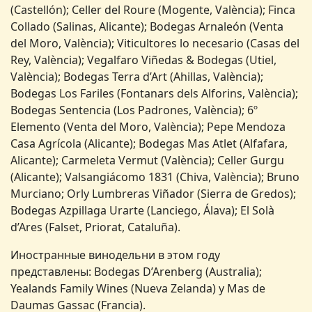
(Castellón); Celler del Roure (Mogente, València); Finca
Collado (Salinas, Alicante); Bodegas Arnaleón (Venta
del Moro, València); Viticultores lo necesario (Casas del
Rey, València); Vegalfaro Viñedas & Bodegas (Utiel,
València); Bodegas Terra d’Art (Ahillas, València);
Bodegas Los Fariles (Fontanars dels Alforins, València);
Bodegas Sentencia (Los Padrones, València); 6º
Elemento (Venta del Moro, València); Pepe Mendoza
Casa Agrícola (Alicante); Bodegas Mas Atlet (Alfafara,
Alicante); Carmeleta Vermut (València); Celler Gurgu
(Alicante); Valsangiácomo 1831 (Chiva, València); Bruno
Murciano; Orly Lumbreras Viñador (Sierra de Gredos);
Bodegas Azpillaga Urarte (Lanciego, Álava); El Solà
d’Ares (Falset, Priorat, Cataluña).
Иностранные винодельни в этом году
представлены: Bodegas D’Arenberg (Australia);
Yealands Family Wines (Nueva Zelanda) y Mas de
Daumas Gassac (Francia).