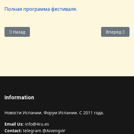
Полная программа фестиваля.
Предыдущий: Самые лучшие рождественские огни в мире -
Следующий: 
Назад
Вперед
Information
Новости Испании. Форум Испании. С 2011 года.
Email Us:
info@4ru.es
Contact:
telegram @AivengoV