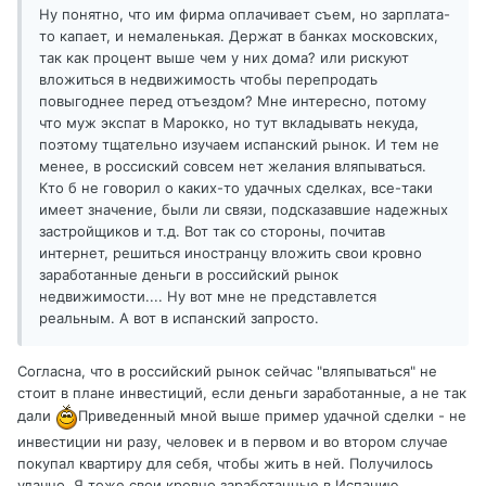
Ну понятно, что им фирма оплачивает съем, но зарплата-
то капает, и немаленькая. Держат в банках московских,
так как процент выше чем у них дома? или рискуют
вложиться в недвижимость чтобы перепродать
повыгоднее перед отъездом? Мне интересно, потому
что муж экспат в Марокко, но тут вкладывать некуда,
поэтому тщательно изучаем испанский рынок. И тем не
менее, в россиский совсем нет желания вляпываться.
Кто б не говорил о каких-то удачных сделках, все-таки
имеет значение, были ли связи, подсказавшие надежных
застройщиков и т.д. Вот так со стороны, почитав
интернет, решиться иностранцу вложить свои кровно
заработанные деньги в российский рынок
недвижимости.... Ну вот мне не представлется
реальным. А вот в испанский запросто.
Согласна, что в российский рынок сейчас "вляпываться" не
стоит в плане инвестиций, если деньги заработанные, а не так
дали
Приведенный мной выше пример удачной сделки - не
инвестиции ни разу, человек и в первом и во втором случае
покупал квартиру для себя, чтобы жить в ней. Получилось
удачно. Я тоже свои кровно заработанные в Испанию