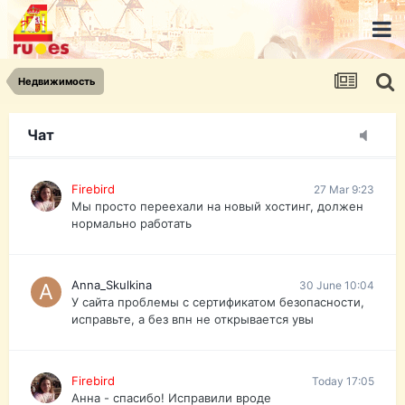
urist.dokument@gmail.com
https://pasport-ua.com/
Телеграмм @uristpassua
Недвижимость
Firebird
27 Mar 9:23
Друзья - из России без VPN сайт и форум
открываются?
Чат
Firebird
27 Mar 9:23
Мы просто переехали на новый хостинг, должен
нормально работать
Anna_Skulkina
30 June 10:04
У сайта проблемы с сертификатом безопасности,
исправьте, а без впн не открывается увы
Firebird
Today 17:05
Анна - спасибо! Исправили вроде