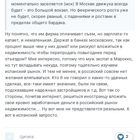
моментально заселяется (мск) В Москве движуха всегда
будет - это большой вокзал. Но феерического роста уже
не будет, скорее рваный, с падениями и ростами в
пределах общего бардака.
Ну понятно, что им фирма оплачивает съем, но зарплата-то
капает, и немаленькая. Держат в банках московских, так как
процент выше чем у них дома? или рискуют вложиться в
недвижимость чтобы перепродать повыгоднее перед
отъездом? Мне интересно, потому что муж экспат в Марокко,
но тут вкладывать некуда, поэтому тщательно изучаем
испанский рынок. И тем не менее, в россиский совсем нет
желания вляпываться. Кто б не говорил о каких-то удачных
сделках, все-таки имеет значение, были ли связи,
подсказавшие надежных застройщиков и т.д. Вот так со
стороны, почитав интернет, решиться иностранцу вложить
свои кровно заработанные деньги в российский рынок
недвижимости.... Ну вот мне не представлется реальным. А
вот в испанский запросто.
Цитата
2