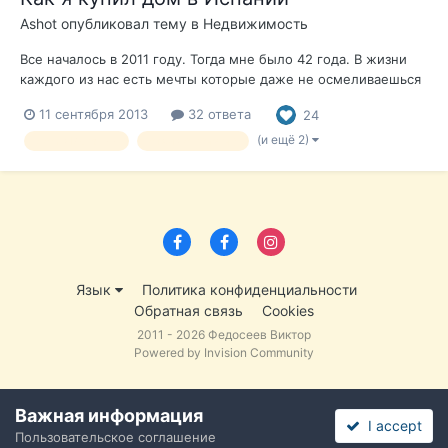
Ashot
опубликовал тему в
Недвижимость
Все началось в 2011 году. Тогда мне было 42 года. В жизни
каждого из нас есть мечты которые даже не осмеливаешься
себе сформулировать. И вопрос даже не столько в том , что
11 сентября 2013
32 ответа
24
не осмеливаешься а просто не успеваешь задуматься на
ТАКУЮ тему. Просто живешь своей рутиной, тянешь лямку
(и ещё 2)
Дом в Испании
отзыв о покупке
пашешь от зари до зар...
Язык
Политика конфиденциальности
Обратная связь
Cookies
2011 - 2026 Федосеев Виктор
Powered by Invision Community
Важная информация
I accept
Пользовательское соглашение