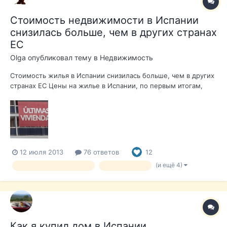
Стоимость недвижимости в Испании
снизилась больше, чем в других странах
ЕС
Olga
опубликовал тему в
Недвижимость
Стоимость жилья в Испании снизилась больше, чем в других
странах ЕС Цены на жилье в Испании, по первым итогам,
подведенным в 2013 году, упали на 12,8% по сравнению с
аналогичным периодом 2012 года. Это максимальный
показатель падения среди всех стран еврозоны, где цены на
недвижимость снизи...
12 июля 2013
76 ответов
12
(и ещё 4)
недвижимость в Испании
дом в Испании
Как я купил дом в Испании