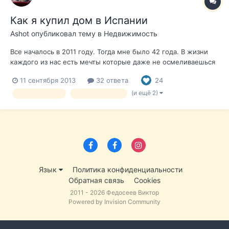
Как я купил дом в Испании
Ashot
опубликовал тему в
Недвижимость
Все началось в 2011 году. Тогда мне было 42 года. В жизни
каждого из нас есть мечты которые даже не осмеливаешься
себе сформулировать. И вопрос даже не столько в том , что
11 сентября 2013
32 ответа
24
не осмеливаешься а просто не успеваешь задуматься на
ТАКУЮ тему. Просто живешь своей рутиной, тянешь лямку
(и ещё 2)
Дом в Испании
отзыв о покупке
пашешь от зари до зар...
Язык
Политика конфиденциальности
Обратная связь
Cookies
2011 - 2026 Федосеев Виктор
Powered by Invision Community