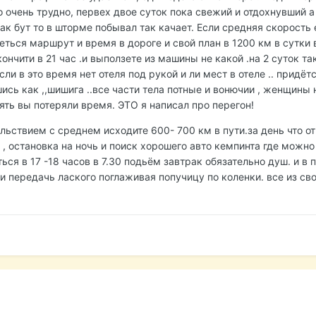
о очень трудно, первех двое суток пока свежий и отдохнувший а
ак бут то в шторме побывал так качает. Если средняя скорость
еться маршрут и время в дороге и свой план в 1200 км в сутки 
кончити в 21 час .и выползете из машины не какой .на 2 суток т
сли в это время нет отеля под рукой и ли мест в отеле .. придёт
ись как ,,шишига ..все части тела потные и вонючии , женщины
пять вы потеряли время. ЭТО я написал про перегон!
ольствием с среднем исходите 600- 700 км в пути.за день что 
, остановка на ночь и поиск хорошего авто кемпинта где можно
ься в 17 -18 часов в 7.30 подьём завтрак обязательно душ. и в 
 передачь лаского поглаживая попучицу по коленки. все из св