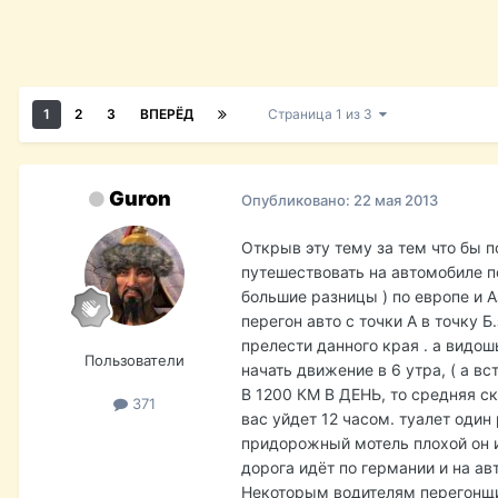
1
2
3
ВПЕРЁД
Страница 1 из 3
Guron
Опубликовано:
22 мая 2013
Открыв эту тему за тем что бы 
путешествовать на автомобиле п
большие разницы ) по европе и А
перегон авто с точки А в точку 
прелести данного края . а видош
Пользователи
начать движение в 6 утра, ( а вс
В 1200 КМ В ДЕНЬ, то средняя с
371
вас уйдет 12 часом. туалет один 
придорожный мотель плохой он и
дорога идёт по германии и на авт
Некоторым водителям перегонщик