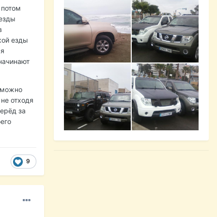
 потом
 езды
в
акой езды
ся
 начинают
отможно
 не отходя
перёд за
оего
9