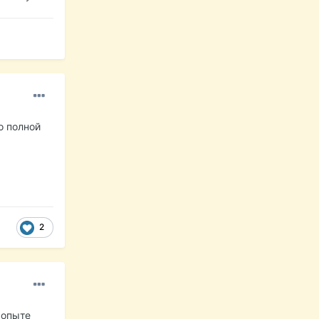
по полной
2
 опыте