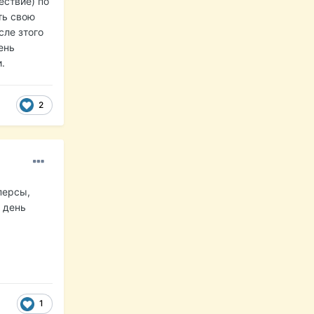
ествие) по
ть свою
сле зтого
ень
.
2
персы,
 день
1