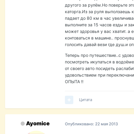
другого за рулём.Но поверьте эт
каторга.Из за руля выползаешь к
падает до 80 км в час увеличива
выполните за 15 часов езды и за
может здоровья у вас хватит. а е
контоваться в машине.. проснувш
голосить давай вези где душ.и о
Теперь про путешествие..с удов
посмотреть икупаться в водоёме 
от своего авто посидеть раслабит
удовольствием при переключании
ОПЫТА !!
Цитата
Ayomice
Опубликовано:
22 мая 2013