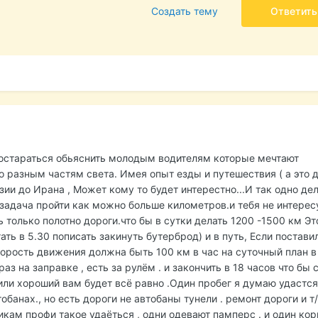
Создать тему
Ответить
постараться обьяснить молодым водителям которые мечтают
о разным частям света. Имея опыт езды и путешествия ( а это 
зии до Ирана , Может кому то будет интерестно...И так одно дел
Б.задача пройти как можно больше километров.и тебя не интерес
ь только полотно дороги.что бы в сутки делать 1200 -1500 км Эт
тать в 5.30 пописать закинуть бутерброд) и в путь, Если постави
корость движения должна быть 100 км в час на суточный план в
раз на заправке , есть за рулём . и закончить в 18 часов что бы 
ли хороший вам будет всё равно .Один пробег я думаю удастся
обанах., но есть дороги не автобаны тунели . ремонт дороги и т
ам профи такое удаёться , одни одевают памперс . и один ко