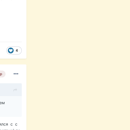
4
р
жем
вился с с