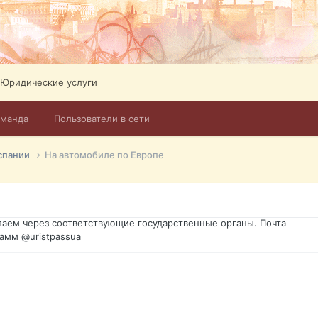
Юридические услуги
оманда
Пользователи в сети
го форума?т из э
спании
На автомобиле по Европе
димость в оформлении документов, то мы поможем Вам! Паспорт г
спорт, идентификационный код инн, гражданство Украины, вид на ж
ановление, после утери, первое получение, оформление с нуля.
аем через соответствующие государственные органы. Почта
амм @uristpassua