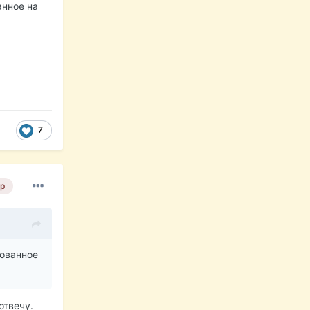
анное на
7
р
нованное
отвечу.