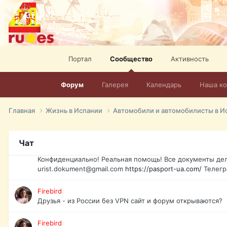
elevision-in-spain.html
Тел: +972-526-384-339
David16
Книги
David16
Портал
Сообщество
Активность
@David16
Форум
Галерея
Календарь
Наша к
David16
Подскажите пожалуйста, как удалить свой аккаунт из это
Главная
Жизнь в Испании
Автомобили и автомобилисты в И
Юрист юа
Если Вы попали в трудную ситуацию и возникла необхо
Украины, id-карта, свидетельство о рождении, загранпа
Чат
права и другие сопутствующие документы. Обмен, восст
Конфиденциально! Реальная помощь! Все документы дел
urist.dokument@gmail.com
https://pasport-ua.com/
Телегр
Firebird
Друзья - из России без VPN сайт и форум открываются?
Firebird