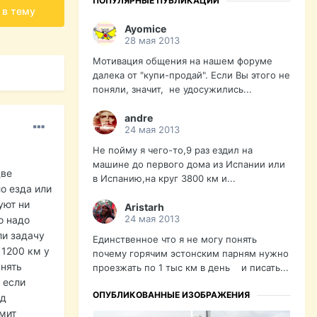
ПОПУЛЯРНЫЕ ПУБЛИКАЦИИ
 в тему
Ayomice
28 мая 2013
Мотивация общения на нашем форуме
далека от "купи-продай". Если Вы этого не
поняли, значит, не удосужились...
andre
24 мая 2013
Не пойму я чего-то,9 раз ездил на
машине до первого дома из Испании или
две
в Испанию,на круг 3800 км и...
о езда или
уют ни
Aristarh
24 мая 2013
о надо
ли задачу
Единственное что я не могу понять
 1200 км у
почему горячим эстонским парням нужно
снять
проезжать по 1 тыс км в день и писать...
 если
ОПУБЛИКОВАННЫЕ ИЗОБРАЖЕНИЯ
/д
рмит