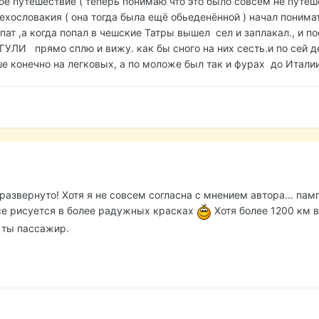
ое путешествие ( теперь понимаю что это было совсем не путеш
хословакия ( она тогда была ещё обьеденённой ) начал понима
ат ,а когда попал в чешские Татры вышел сел и заплакал., и по
И прямо сплю и вижу. как бы сного на них сесть.и по сей д
ше конечно на легковых, а по моложе был так и фурах до Италии
развернуто! Хотя я не совсем согласна с мнением автора... пам
все рисуется в более радужных красках
Хотя более 1200 км в
 ты пассажир.