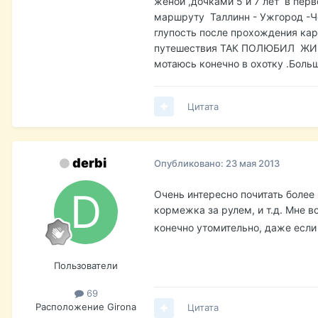
женой ,дочками 5 и 7 лет в перв
маршруту Таллинн - Ужгород -Че
глупость после прохождения карп
путешествия ТАК ПОЛЮБИЛ ЖИГУЛ
мотаюсь конечно в охотку .Боль
Цитата
derbi
Опубликовано:
23 мая 2013
Очень интересно почитать более 
кормежка за рулем, и т.д. Мне 
конечно утомительно, даже если
Пользователи
69
Расположение
Girona
Цитата