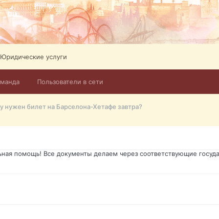
ликов. Абонемент на 4 тв всего 12,5 Евро в месяц! Легко настроит
Тел: +972-526-384-339
Юридические услуги
оманда
Пользователи в сети
го форума?т из э
у нужен билет на Барселона-Хетафе завтра?
димость в оформлении документов, то мы поможем Вам! Паспорт гр
о Украины, вид на жительство, права и другие сопутствующие доку
ьная помощь! Все документы делаем через соответствующие госуда