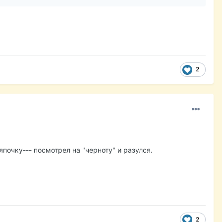
2
почку--- посмотрел на "черноту" и разулся.
2