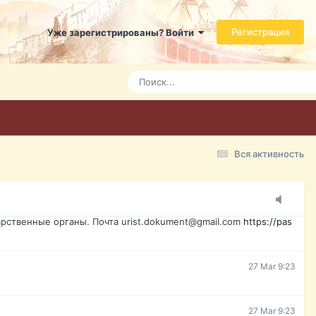
ь справится даже ребенок. Быстрое оформление договора с
Регистрация
Уже зарегистрированы? Войти
7 Mar 3:21
7 Mar 3:24
7 Mar 3:28
Вся активность
15 Mar 16:47
ажданина Украины, id-карта, свидетельство о рождении,
менты. Обмен, восстановление, после утери, первое
рственные органы. Почта urist.dokument@gmail.com
https://pas
27 Mar 9:23
27 Mar 9:23