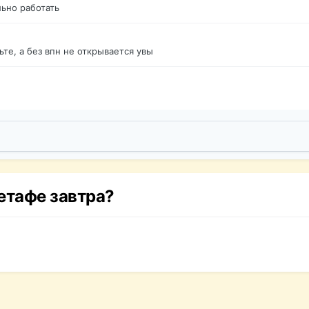
ьно работать
те, а без впн не открывается увы
етафе завтра?