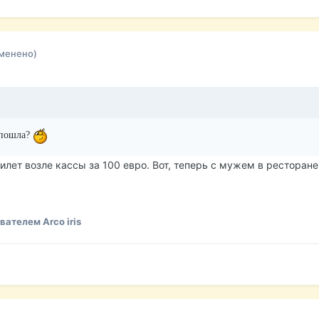
менено)
 пошла?
билет возле кассы за 100 евро. Вот, теперь с мужем в ресторан
ателем Arco iris