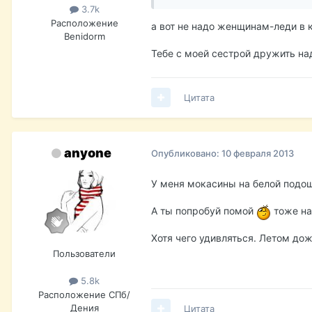
3.7k
Расположение
а вот не надо женщинам-леди в 
Benidorm
Тебе с моей сестрой дружить над
Цитата
anyone
Опубликовано:
10 февраля 2013
У меня мокасины на белой подо
А ты попробуй помой
тоже н
Хотя чего удивляться. Летом до
Пользователи
5.8k
Расположение
СПб/
Дения
Цитата