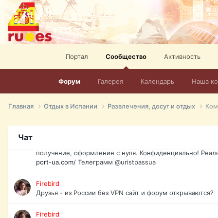
спорт, HD. + Огромная видеотека + 10.000 фильмов и ро
сайта. Наш сайт:
http://mir-tv.club/television-in-spain.html
David16
Книги
Портал
Сообщество
Активность
David16
@David16
Форум
Галерея
Календарь
Наша к
David16
Подскажите пожалуйста, как удалить свой аккаунт из это
Главная
Отдых в Испании
Развлечения, досуг и отдых
Ком
Юрист юа
Если Вы попали в трудную ситуацию и возникла необхо
Чат
загранпаспорт, идентификационный код инн, гражданств
получение, оформление с нуля. Конфиденциально! Реал
port-ua.com/
Телеграмм @uristpassua
Firebird
Друзья - из России без VPN сайт и форум открываются?
Firebird