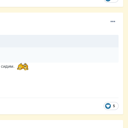
е сидим.
5