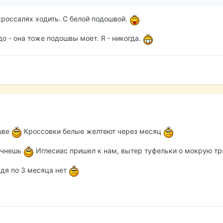
кроссалях ходить. С белой подошвой.
о - она тоже подошвы моет. Я - никогда.
шве
Кроссовки белые желтеют через месяц
ачнешь
Иглесиас пришел к нам, вытер туфельки о мокрую тря
ждя по 3 месяца нет