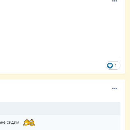
1
ране сидим.