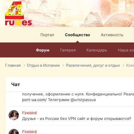
спорт, HD. + Огромная видеотека + 10.000 фильмов и ро
сайта. Наш сайт:
http://mir-tv.club/television-in-spain.html
David16
Книги
Портал
Сообщество
Активность
David16
@David16
Форум
Галерея
Календарь
Наша к
David16
Подскажите пожалуйста, как удалить свой аккаунт из это
Главная
Отдых в Испании
Развлечения, досуг и отдых
Ком
Юрист юа
Если Вы попали в трудную ситуацию и возникла необхо
Чат
загранпаспорт, идентификационный код инн, гражданств
получение, оформление с нуля. Конфиденциально! Реал
port-ua.com/
Телеграмм @uristpassua
Firebird
Друзья - из России без VPN сайт и форум открываются?
Firebird