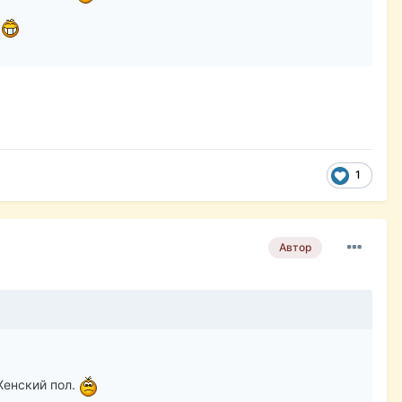
.
1
Автор
 Женский пол.