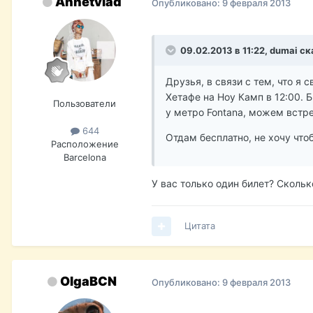
Annetvlad
Опубликовано:
9 февраля 2013
09.02.2013 в 11:22, dumai ск
Друзья, в связи с тем, что я 
Хетафе на Ноу Камп в 12:00. Б
Пользователи
у метро Fontana, можем встре
644
Отдам бесплатно, не хочу чтоб
Расположение
Barcelona
У вас только один билет? Скольк
Цитата
OlgaBCN
Опубликовано:
9 февраля 2013