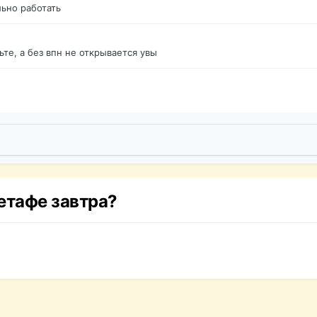
ьно работать
те, а без впн не открывается увы
етафе завтра?