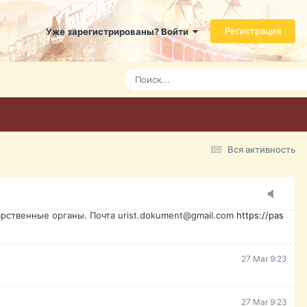
ь справится даже ребенок. Быстрое оформление договора с
Регистрация
Уже зарегистрированы? Войти
7 Mar 3:21
7 Mar 3:24
7 Mar 3:28
Вся активность
15 Mar 16:47
ажданина Украины, id-карта, свидетельство о рождении,
менты. Обмен, восстановление, после утери, первое
рственные органы. Почта urist.dokument@gmail.com
https://pas
27 Mar 9:23
27 Mar 9:23