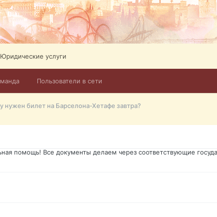
ликов. Абонемент на 4 тв всего 12,5 Евро в месяц! Легко настроит
Тел: +972-526-384-339
Юридические услуги
оманда
Пользователи в сети
го форума?т из э
у нужен билет на Барселона-Хетафе завтра?
димость в оформлении документов, то мы поможем Вам! Паспорт гр
о Украины, вид на жительство, права и другие сопутствующие доку
ьная помощь! Все документы делаем через соответствующие госуда