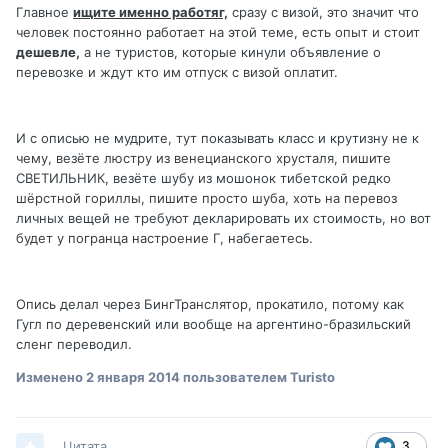
Главное
ищите именно работяг,
сразу с визой, это значит что
человек постоянно работает на этой теме, есть опыт и стоит
дешевле,
а не туристов, которые кинули объявление о
перевозке и ждут кто им отпуск с визой оплатит.
И с описью не мудрите, тут показывать класс и крутизну не к
чему, везёте люстру из венецианского хрусталя, пишите
СВЕТИЛЬНИК, везёте шубу из мошонок тибетской редко
шёрстной гориллы, пишите просто шуба, хоть на перевоз
личных вещей не требуют декларировать их стоимость, но вот
будет у погранца настроение Г, набегаетесь.
Опись делал через БингТранслятор, прокатило, потому как
Гугл по деревенский или вообще на аргентино-бразильский
сленг переводил.
Изменено
2 января 2014
пользователем Turisto
Цитата
3