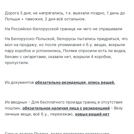
Дорога 3 дня, не напрягались, т.к. выехали поздно, 1 день до
Польши + таможня, 2 дня всё остальное.
На Российско-Белорусской границе ни чего не спрашивали
На Белорусско-Польской, белорусы пытались придраться, что
мол на продажу, но после упоминания о б.у. вещах, вскрыли
пару коробок и успокоились, Поляки спросили есть ли водка,
бензин с сигаретами, сказали нет, вскрыли 4 коробки,
пропустили.
Из документов
обязательно резиденция, опись вещей.
Из вводных - Для бесплатного проезда границ и отсутствия
пошлин,
обязательное наличия лица с резиденцией
- Везу
личные вещи, всё б.у., переезжаю,
новых вещей нет
Самые долгие Поляки, долго проверяли резиденцию