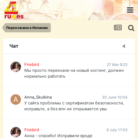
urist.dokument@gmail.com
https://pasport-ua.com/
Телеграмм @uristpassua
Переезжаем в Испанию
Firebird
27 Mar 9:23
Друзья - из России без VPN сайт и форум
открываются?
Чат
Firebird
27 Mar 9:23
Мы просто переехали на новый хостинг, должен
нормально работать
Anna_Skulkina
30 June 10:04
У сайта проблемы с сертификатом безопасности,
исправьте, а без впн не открывается увы
Firebird
6 July 17:05
Анна - спасибо! Исправили вроде