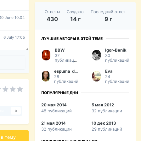
Ответы
Создано
Последний ответ
30 June 10:04
430
14 г
9 г
6 July 17:05
ЛУЧШИЕ АВТОРЫ В ЭТОЙ ТЕМЕ
BBW
Igor-Benik
37
30
публикаций
публикаций
espuma_de_mar
Eva
28
24
публикаций
публикации
ПОПУЛЯРНЫЕ ДНИ
20 мая 2014
5 мая 2012
48 публикаций
32 публикации
ки
0
21 мая 2014
10 дек 2013
32 публикации
29 публикаций
 в тему