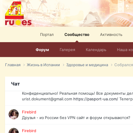
elevision-in-spain.html
Тел: +972-526-384-339
David16
Книги
David16
Портал
Сообщество
Активность
@David16
Форум
Галерея
Календарь
Наша к
David16
Подскажите пожалуйста, как удалить свой аккаунт из это
Главная
Жизнь в Испании
Здоровье и медицина
Собрался
Юрист юа
Если Вы попали в трудную ситуацию и возникла необхо
Украины, id-карта, свидетельство о рождении, загранпа
Чат
права и другие сопутствующие документы. Обмен, восст
Конфиденциально! Реальная помощь! Все документы дел
urist.dokument@gmail.com
https://pasport-ua.com/
Телегр
Firebird
Друзья - из России без VPN сайт и форум открываются?
Firebird