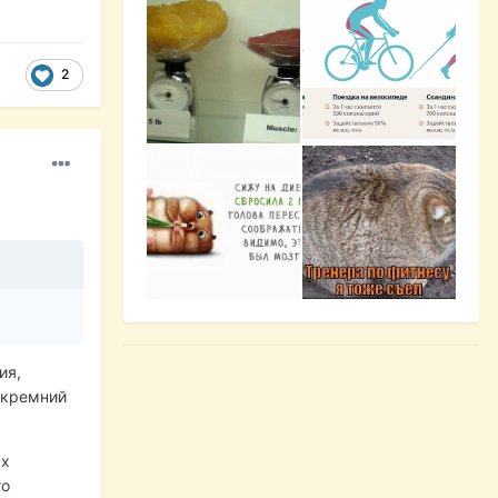
2
ия,
 кремний
ых
то