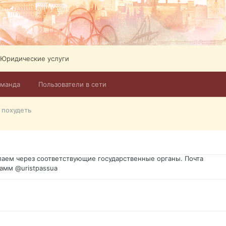
Юридические услуги
оманда
Пользователи в сети
го форума?т из э
 похудеть
димость в оформлении документов, то мы поможем Вам! Паспорт г
спорт, идентификационный код инн, гражданство Украины, вид на ж
ановление, после утери, первое получение, оформление с нуля.
аем через соответствующие государственные органы. Почта
амм @uristpassua