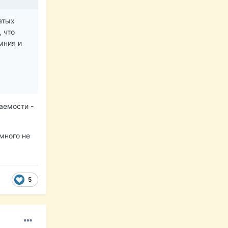
атых
, что
мния и
аемости -
много не
5