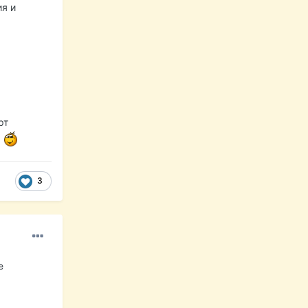
я и
рт
.
3
е