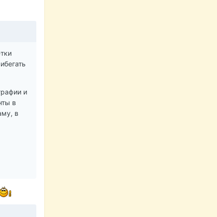
етки
рибегать
графии и
нты в
аму, в