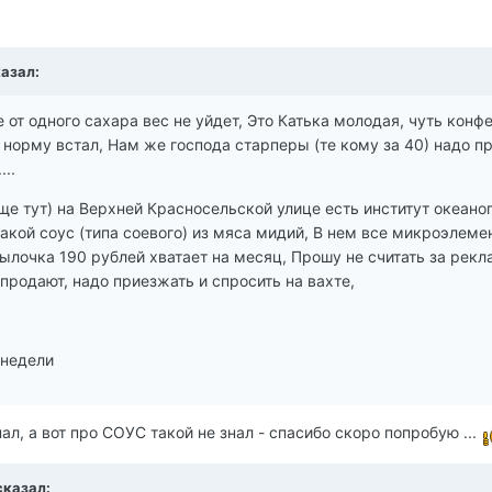
казал:
 от одного сахара вес не уйдет, Это Катька молодая, чуть конф
в норму встал, Нам же господа старперы (те кому за 40) надо п
..
ще тут) на Верхней Красносельской улице есть институт океано
акой соус (типа соевого) из мяса мидий, В нем все микроэлеме
лочка 190 рублей хватает на месяц, Прошу не считать за рекл
 продают, надо приезжать и спросить на вахте,
 недели
нал, а вот про СОУС такой не знал - спасибо скоро попробую ...
 сказал: