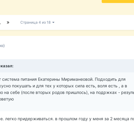
Д
Страница 4 из 18
но)
сказал:
 система питания Екатерины Мириманеовой. Подходить для
сно покушать и для тех у которых сила есть, воля есть , а в
о на себе (после вторых родов пришлось), на подржках - резул
оветую
е. легко придерживаться. в прошлом году у меня за 2 месяца 