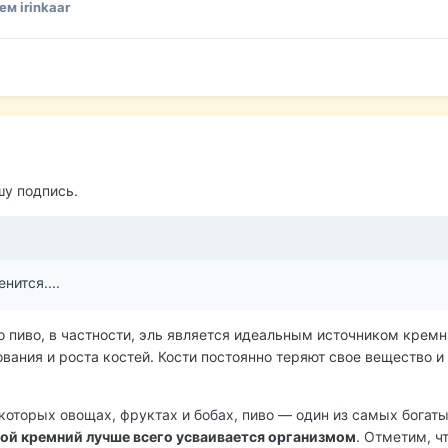
м irinkaar
шу подпись.
нится....
о пиво, в частности, эль является идеальным источником кремн
ания и роста костей. Кости постоянно теряют свое вещество и
которых овощах, фруктах и бобах, пиво — один из самых богат
ой кремний лучше всего усваивается организмом
. Отметим, ч