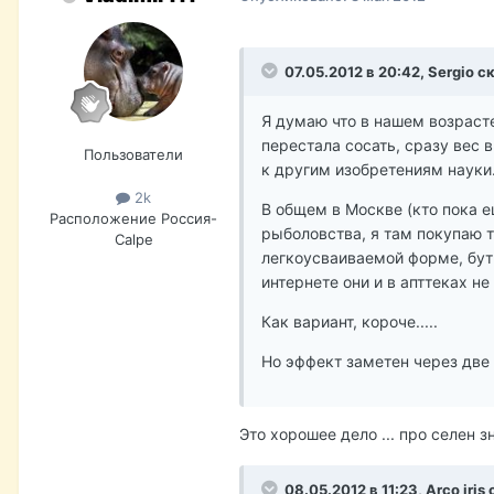
07.05.2012 в 20:42, Sergio с
Я думаю что в нашем возрасте
перестала сосать, сразу вес 
Пользователи
к другим изобретениям науки..
2k
В общем в Москве (кто пока е
Расположение
Россия-
рыболовства, я там покупаю т
Calpe
легкоусваиваемой форме, буты
интернете они и в апттеках не
Как вариант, короче.....
Но эффект заметен через две
Это хорошее дело ... про селен з
08.05.2012 в 11:23, Arco iris