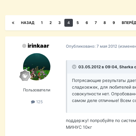
НАЗАД
1
2
3
4
5
6
7
8
9
ВПЕРЁ
irinkaar
Опубликовано:
7 мая 2012
(измене
03.05.2012 в 09:04, Sharka 
Потрясающие результаты дает
сладкоежек, для любителей вку
Пользователи
совокупности нет. Опробованн
самом деле отличные! Всем с
125
поддержу! попробуйте по систем
МИНУС 10кг