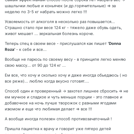
шашлычки любые и коньячек (и др.горячительные) => за
неделю по 3-5 кг набрать можно легко !!!
Усвояемость от алкоголя в несколько раз повышается...
Страшно стало при весе 124 кг - тяжело даже обувь одеть,
живот мешает ... зеркальная болезнь короче.
Теперь спец в своем весе - прислушался как пишет
'Donna
Roza'
- к себе и все...
Вообще не парюсь по своему весу - в принципе легко меняю
свою массу... от 90 до 124 кг ...
Ем все, что хочу и сколько хочу и даже иногда обьедаюсь ( но
все реже)... люблю когда вкусно готовят....
Способ один и проверенный -> захотел лишнее сбросить => не
ем мучное и сладкое и чуть меньше порции - это главное и
добавочное на ночь лучше творожок с разными ягодами
изюмом и еще что любимая делает => все !!!
А вообще иногда полезен способ противозачаточный !
Пришла пациетка к врачу и говорит уже пятеро детей