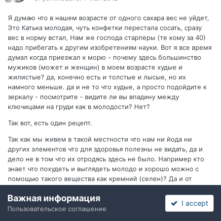
Я думаю что в нашем возрасте от одного сахара вес не уйдет,
Это Катька молодая, чуть конфетки перестала сосать, сразу
вес в норму встал, Нам же господа старперы (те кому за 40)
надо прибегать к другим изобретениям науки. Вот я все время
думал когда приезжал к морю - почему здесь большинство
мужиков (может и женщин) в моем возрасте худые и
жилистые? да, конечно есть и толстые и лысые, но их
намного меньше. да и не то что худые, а просто подойдите к
зеркалу - посмотрите - видите ли вы впадину между
ключицами на груди как в молодости? Нет?
Так вот, есть один рецепт.
Так как мы живем в такой местности что нам ни йода ни
других элементов что для здоровья полезны не видать, да и
дело не в том что их отродясь здесь не было. Например кто
знает что похудеть и выглядеть молодо и хорошо можно с
помощью такого вещества как кремний (селен)? Да и от
болезней всяких (от сердечных особенно) помогает он, Я
Важная информация
думаю что мало кто, А все дело в том что у нас он был, и в
I accept
отличие от приморских краев в нашем организме он
Пользовательское соглашение
усваивался от растений, причем не хуже чем от креветок, Но