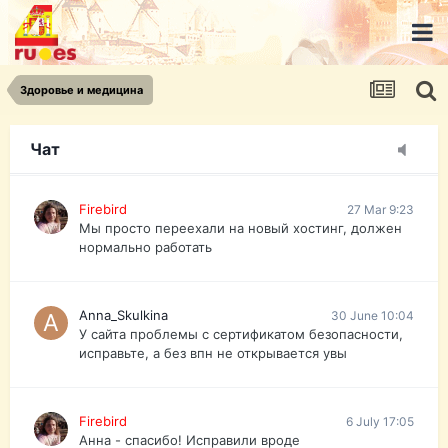
urist.dokument@gmail.com
https://pasport-ua.com/
Телеграмм @uristpassua
Здоровье и медицина
Firebird
27 Mar 9:23
Друзья - из России без VPN сайт и форум
открываются?
Чат
Firebird
27 Mar 9:23
Мы просто переехали на новый хостинг, должен
нормально работать
Anna_Skulkina
30 June 10:04
У сайта проблемы с сертификатом безопасности,
исправьте, а без впн не открывается увы
Firebird
6 July 17:05
Анна - спасибо! Исправили вроде