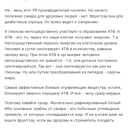
Не - весь этот PR производителей понятен. Но ничего
полезнее сахара для здоровых людей - нет. Фруктоза она для
диабетиков хороша. Но всяко ведет к ожирению.
А глюкоза непосредственно участвует в образовании АТФ. А
АТФ - это то, через что наши клетки получают энергию. Т.е.
Непосредственный перенос энергии на клеточном уровне.
Человек в сутки синтезирует АТФ в количестве, равным
своему весу. При этом АТФ в организме человека
непосредственно не хранится - т.е. она должна пострянно
синтезироваться. Так вот - она синтезируется как раз из
глюкозы. Ну или путем преобразования из липидов - сиречь
жира.
Самые эффективные боевые отравляющие вещества, кстати,
блокируют именно передачу АТФ. И все - челу сразу кирдык.
Поэтому хавайте сахар. Желательно рафинированный белый.
Ибо основные траблы от сахара - это побочные углеводные
примеси, от которых откладывается жир. И ни в коем разе не
ешьте фруктозу, если вы здоровы и стремитесь похудеть.