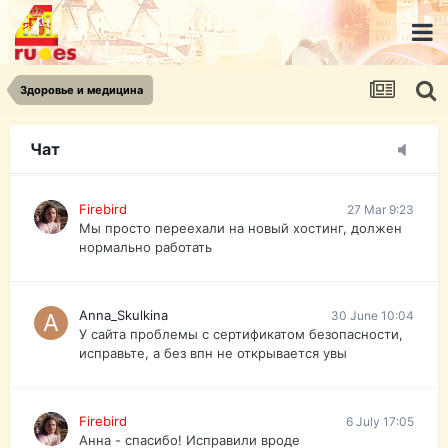
urist.dokument@gmail.com
https://pasport-ua.com/
Телеграмм @uristpassua
Здоровье и медицина
Firebird
27 Mar 9:23
Друзья - из России без VPN сайт и форум
открываются?
Чат
Firebird
27 Mar 9:23
Мы просто переехали на новый хостинг, должен
нормально работать
Anna_Skulkina
30 June 10:04
У сайта проблемы с сертификатом безопасности,
исправьте, а без впн не открывается увы
Firebird
6 July 17:05
Анна - спасибо! Исправили вроде