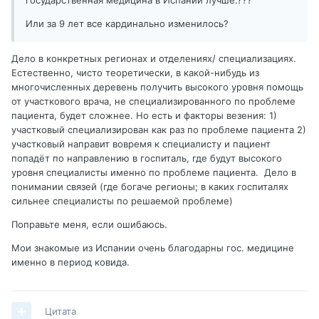
государственная медицина в Испании лучше.???
родила уже двоих, и теперь про частников слышать не
хочет.Таких случае много, да, и в госпитале
Или за 9 лет все кардинально изменилось?
государственном может случиться, но там больше
проверок качество лучше. За 20 лет я тут прошла через
Дело в конкретных регионах и отделениях/ специализациях.
несколько операций, которые вспоминаю как чудный
Естественно, чисто теоретически, в какой-нибудь из
сон, так все хорошо прошло, папу моего дважды с того
многочисленных деревень получить высокого уровня помощь
света вернули и все только через государственную
от участкового врача, не специализированного по проблеме
медицину. Есть еще знакомый русский, богатый, может
пациента, будет сложнее. Но есть и факторы везения: 1)
позволить себе платныую медицину без проблем. Что и
участковый специализирован как раз по проблеме пациента 2)
делал пару раз,а я все его донимала зачем ему это надо,
участковый направит вовремя к специалисту и пациент
если может иметь государственную.Как то показал он
попадёт по направлению в госпиталь, где будут высокого
мне счет из госпиталя, за ночь и по сути ничего сделано
уровня специалисты именно по проблеме пациента. Дело в
не было особого, я обалдела. Грабеж ни за что. Короче,
понимании связей (где богаче регионы; в каких госпиталях
сейчас он спокойненько перешел на гос врачей и очень
сильнее специалисты по решаемой проблеме)
даже доволен.
Поправьте меня, если ошибаюсь.
Мои знакомые из Испании очень благодарны гос. медицине
именно в период ковида.
Цитата