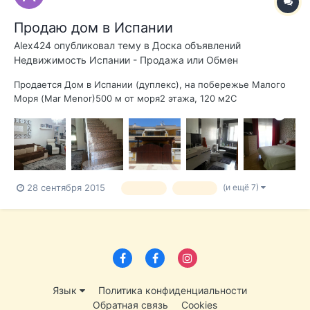
Продаю дом в Испании
Alex424
опубликовал тему в
Доска объявлений
Недвижимость Испании - Продажа или Обмен
Продается Дом в Испании (дуплекс), на побережье Малого
Моря (Mar Menor)500 м от моря2 этажа, 120 м2С
мебельюПотолки 2,60 мВанные комнаты оборудованы
фирменной сантехникойКухня с большим столом из
натурального дерева, полностью оборудована: большой
холодильник, плита, духовка, стиральная машина, сушк...
(и ещё 7)
28 сентября 2015
продаю
продам
Язык
Политика конфиденциальности
Обратная связь
Cookies