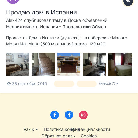
Продаю дом в Испании
Alex424
опубликовал тему в
Доска объявлений
Недвижимость Испании - Продажа или Обмен
Продается Дом в Испании (дуплекс), на побережье Малого
Моря (Mar Menor)500 м от моря2 этажа, 120 м2С
мебельюПотолки 2,60 мВанные комнаты оборудованы
фирменной сантехникойКухня с большим столом из
натурального дерева, полностью оборудована: большой
холодильник, плита, духовка, стиральная машина, сушк...
(и ещё 7)
28 сентября 2015
продаю
продам
Язык
Политика конфиденциальности
Обратная связь
Cookies