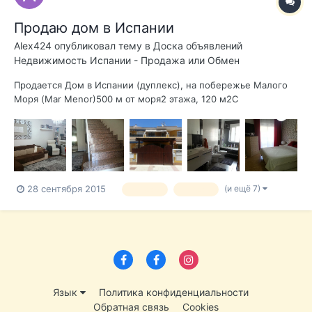
Продаю дом в Испании
Alex424
опубликовал тему в
Доска объявлений
Недвижимость Испании - Продажа или Обмен
Продается Дом в Испании (дуплекс), на побережье Малого
Моря (Mar Menor)500 м от моря2 этажа, 120 м2С
мебельюПотолки 2,60 мВанные комнаты оборудованы
фирменной сантехникойКухня с большим столом из
натурального дерева, полностью оборудована: большой
холодильник, плита, духовка, стиральная машина, сушк...
(и ещё 7)
28 сентября 2015
продаю
продам
Язык
Политика конфиденциальности
Обратная связь
Cookies