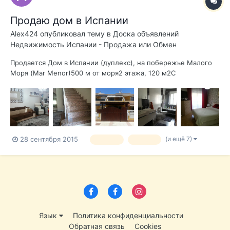
Продаю дом в Испании
Alex424
опубликовал тему в
Доска объявлений
Недвижимость Испании - Продажа или Обмен
Продается Дом в Испании (дуплекс), на побережье Малого
Моря (Mar Menor)500 м от моря2 этажа, 120 м2С
мебельюПотолки 2,60 мВанные комнаты оборудованы
фирменной сантехникойКухня с большим столом из
натурального дерева, полностью оборудована: большой
холодильник, плита, духовка, стиральная машина, сушк...
(и ещё 7)
28 сентября 2015
продаю
продам
Язык
Политика конфиденциальности
Обратная связь
Cookies