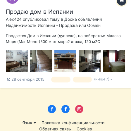
Продаю дом в Испании
Alex424
опубликовал тему в
Доска объявлений
Недвижимость Испании - Продажа или Обмен
Продается Дом в Испании (дуплекс), на побережье Малого
Моря (Mar Menor)500 м от моря2 этажа, 120 м2С
мебельюПотолки 2,60 мВанные комнаты оборудованы
фирменной сантехникойКухня с большим столом из
натурального дерева, полностью оборудована: большой
холодильник, плита, духовка, стиральная машина, сушк...
(и ещё 7)
28 сентября 2015
продаю
продам
Язык
Политика конфиденциальности
Обратная связь
Cookies