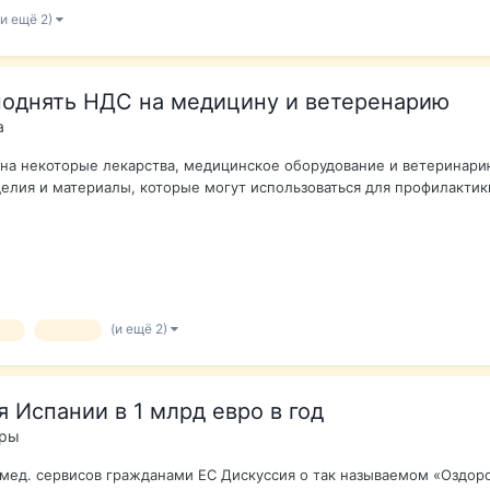
(и ещё 2)
поднять НДС на медицину и ветеренарию
а
 на некоторые лекарства, медицинское оборудование и ветеринари
лия и материалы, которые могут использоваться для профилактики,
(и ещё 2)
на
кризис
 Испании в 1 млрд евро в год
оры
мед. сервисов гражданами ЕС Дискуссия о так называемом «Оздор