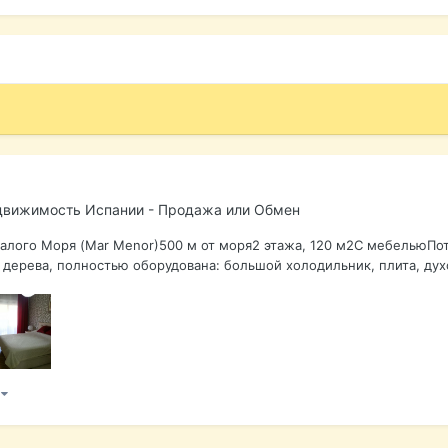
движимость Испании - Продажа или Обмен
Малого Моря (Mar Menor)500 м от моря2 этажа, 120 м2С мебельюП
дерева, полностью оборудована: большой холодильник, плита, духо
)