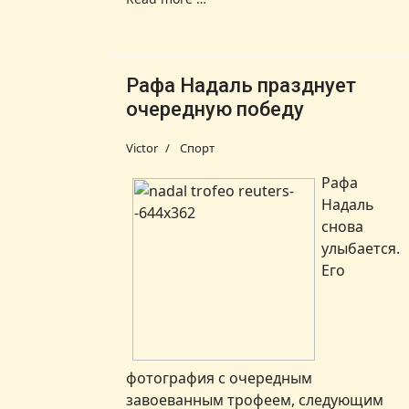
Рафа Надаль празднует
очередную победу
Victor
Спорт
Рафа
Надаль
снова
улыбается.
Его
фотография с очередным
завоеванным трофеем, следующим