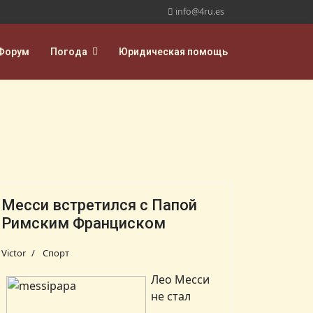
info@4ru.es
Форум
Погода
Юридическая помощь
Месси встретился с Папой
Римским Франциском
Victor
Спорт
Лео Месси
не стал