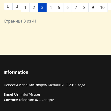
1
2
3
4
5
6
7
8
9
10
Страница 3 из 41
Information
Новости Испании. Форум Испании. С 2011 года.
Email Us:
info@4ru.es
Contact:
telegram @AivengoV