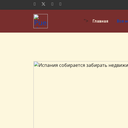
">
Главная
Все н