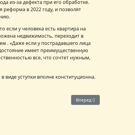
да из-за дефекта при его обработке.
 реформа в 2022 году, и позволят
нию.
о если у человека есть квартира на
оложена недвижимость, переходит в
ем . «Даже если у пострадавшего лица
е достояние имеет преимущественную
бственностью все, что сочтет нужным,
 в виде уступки вполне конституционна.
Следующий: Блокировка Te
Вперед