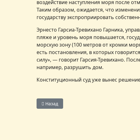
воздействие наступления моря после отм
Таким образом, ожидается, что изменения
государству экспроприировать собственн
Эрнесто Гарсиа-Тревихано Гарника, управ
пляже и уровень моря повышается, госуд
морскую зону (100 метров от кромки мор
есть постановления, в которых говоритс
силу», — говорит Гарсия-Тревихано. Пос
например, разрушить дом.
Конституционный суд уже вынес решение 
Предыдущий: Испания прекращает выдачу з
Назад