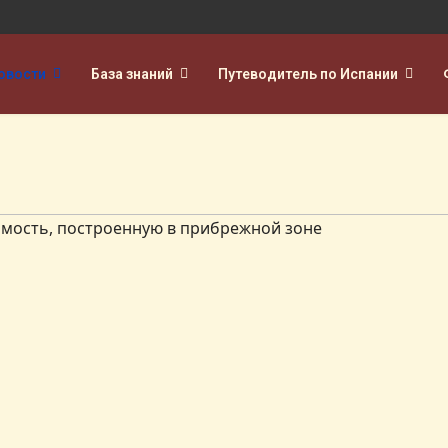
овости
База знаний
Путеводитель по Испании