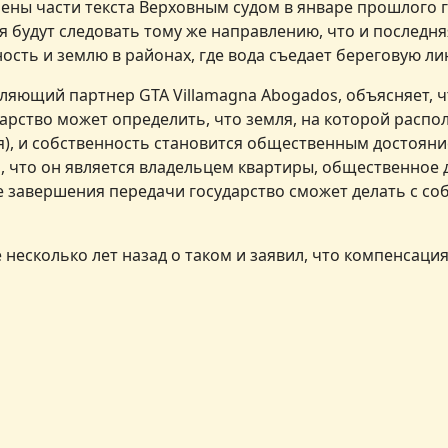
ены части текста Верховным судом в январе прошлого го
 будут следовать тому же направлению, что и последняя
ость и землю в районах, где вода съедает береговую ли
ляющий партнер GTA Villamagna Abogados, объясняет, чт
арство может определить, что земля, на которой расп
я), и собственность становится общественным достояни
я, что он является владельцем квартиры, общественно
ле завершения передачи государство сможет делать с со
несколько лет назад о таком и заявил, что компенсация
олотых виз за покупку недвижимости