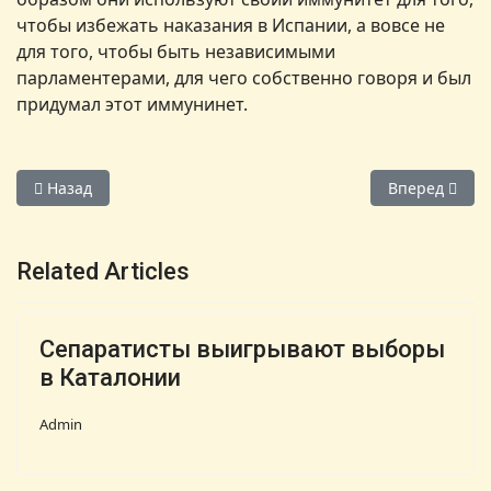
чтобы избежать наказания в Испании, а вовсе не
для того, чтобы быть независимыми
парламентерами, для чего собственно говоря и был
придумал этот иммунинет.
Предыдущий: Барселона не переходит на первую фазу вых
Следующий: М
Назад
Вперед
Related Articles
Сепаратисты выигрывают выборы
в Каталонии
Admin