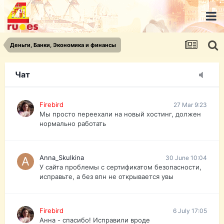
urist.dokument@gmail.com
https://pasport-ua.com/
Телеграмм @uristpassua
Деньги, Банки, Экономика и финансы
Firebird
27 Mar 9:23
Друзья - из России без VPN сайт и форум
открываются?
Чат
Firebird
27 Mar 9:23
Мы просто переехали на новый хостинг, должен
нормально работать
Anna_Skulkina
30 June 10:04
У сайта проблемы с сертификатом безопасности,
исправьте, а без впн не открывается увы
Firebird
6 July 17:05
Анна - спасибо! Исправили вроде