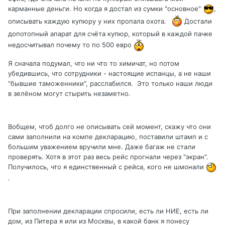
карманные деньги. Но когда я достал из сумки "основное"
,
описывать каждую купюру у них пропала охота.
Достали
допотопный апарат для счёта купюр, который в каждой пачке
недосчитывал почему то по 500 евро
Я сначала подумал, что ни что то химичат, но потом
убедившись, что сотрудники - настоящие испанцы, а не наши
"бывшие таможенники", расслабился. Это только наши люди
в зелёном могут стырить незаметно.
Вобщем, чтоб долго не описывать сей момент, скажу что они
сами заполнили на компе декларацию, поставили штамп и с
большим уважением вручили мне. Даже багаж не стали
проверять. Хотя в этот раз весь рейс прогнали через "экран".
Получилось, что я единственный с рейса, кого не шмонали
.
При заполнении декларации спросили, есть ли НИЕ, есть ли
дом, из Питера я или из Москвы, в какой банк я понесу