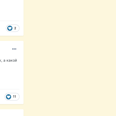
2
к, а какой
11