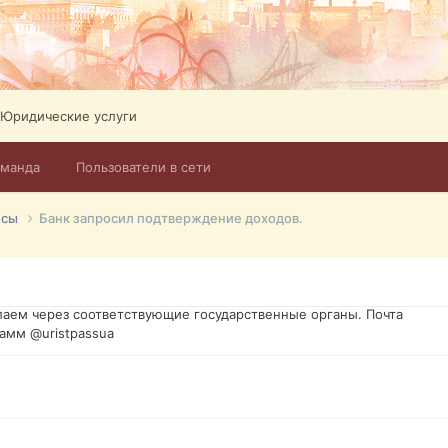
Юридические услуги
оманда
Пользователи в сети
го форума?т из э
нсы
Банк запросил подтверждение доходов.
димость в оформлении документов, то мы поможем Вам! Паспорт г
спорт, идентификационный код инн, гражданство Украины, вид на ж
ановление, после утери, первое получение, оформление с нуля.
аем через соответствующие государственные органы. Почта
амм @uristpassua