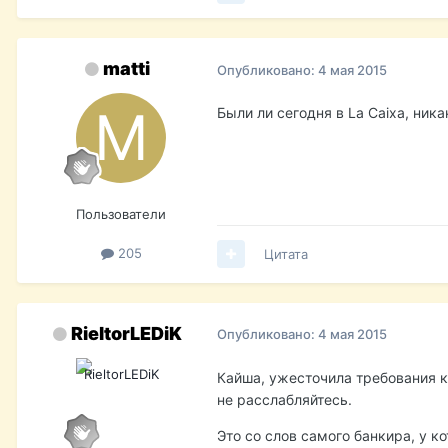
matti
Опубликовано:
4 мая 2015
Были ли сегодня в La Caixa, ник
Пользователи
205
Цитата
RieltorLEDiK
Опубликовано:
4 мая 2015
Кайша, ужесточила требования к
не расслабляйтесь.
Это со слов самого банкира, у к