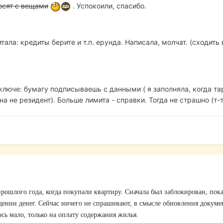
осят с вещами
. Успокоили, спасибо.
тала: кредиты берите и т.п. ерунда. Написала, молчат. (сходить
ключе: бумагу подписываешь с данными ( я заполняла, когда та
на не резидент). Больше лимита - справки. Тогда не страшно (т-т
прошлого года, когда покупали квартиру. Сначала был заблокирован, пока
ении денег. Сейчас ничего не спрашивают, в смысле обновления докуме
ось мало, только на оплату содержания жилья.