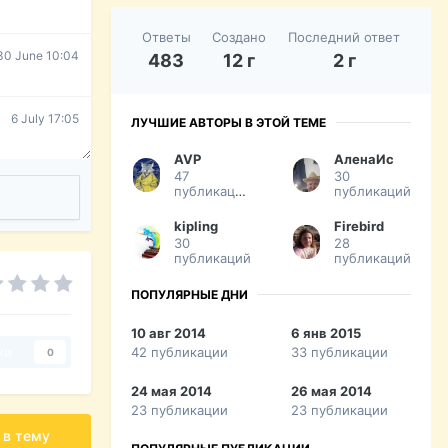
Ответы
Создано
Последний ответ
30 June 10:04
483
12 г
2 г
6 July 17:05
ЛУЧШИЕ АВТОРЫ В ЭТОЙ ТЕМЕ
AVP
АленаИс
47
30
публикаций
публикаций
kipling
Firebird
30
28
публикаций
публикаций
ПОПУЛЯРНЫЕ ДНИ
10 авг 2014
6 янв 2015
42 публикации
33 публикации
ки
0
24 мая 2014
26 мая 2014
23 публикации
23 публикации
 в тему