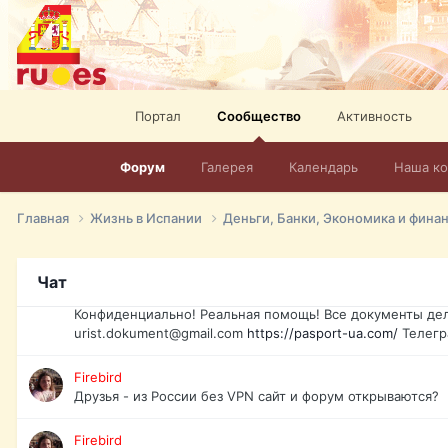
elevision-in-spain.html
Тел: +972-526-384-339
David16
Книги
David16
Портал
Сообщество
Активность
@David16
Форум
Галерея
Календарь
Наша к
David16
Подскажите пожалуйста, как удалить свой аккаунт из это
Главная
Жизнь в Испании
Деньги, Банки, Экономика и фина
Юрист юа
Если Вы попали в трудную ситуацию и возникла необхо
Украины, id-карта, свидетельство о рождении, загранпа
Чат
права и другие сопутствующие документы. Обмен, восст
Конфиденциально! Реальная помощь! Все документы дел
urist.dokument@gmail.com
https://pasport-ua.com/
Телегр
Firebird
Друзья - из России без VPN сайт и форум открываются?
Firebird