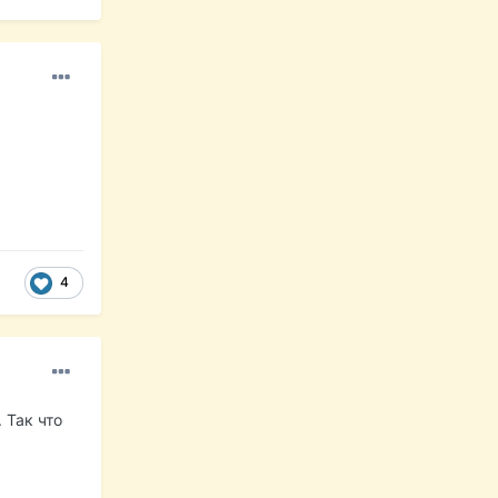
4
 Так что