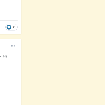
2
н. На