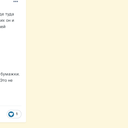
де туда
их он и
шей
е бумажки.
 Это не
1