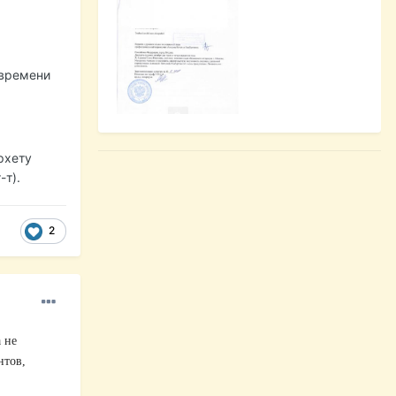
 времени
рхету
-т).
2
 не
нтов,