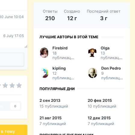
Ответы
Создано
Последний ответ
30 June 10:04
210
12 г
3 г
6 July 17:05
ЛУЧШИЕ АВТОРЫ В ЭТОЙ ТЕМЕ
Firebird
Olga
18
13
публикаций
публикаций
kipling
Don Pedro
12
9
публикаций
публикаций
ПОПУЛЯРНЫЕ ДНИ
2 сен 2013
20 фев 2015
15 публикаций
10 публикаций
ки
0
21 авг 2015
12 дек 2015
7 публикаций
7 публикаций
 в тему