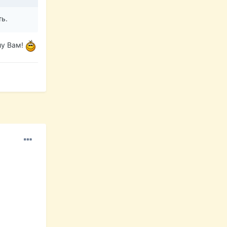
ть.
шу Вам!