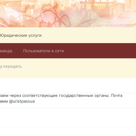
Юридические услуги
оманда
Пользователи в сети
го форума?т из э
у передать.
димость в оформлении документов, то мы поможем Вам! Паспорт г
спорт, идентификационный код инн, гражданство Украины, вид на ж
ановление, после утери, первое получение, оформление с нуля.
аем через соответствующие государственные органы. Почта
амм @uristpassua