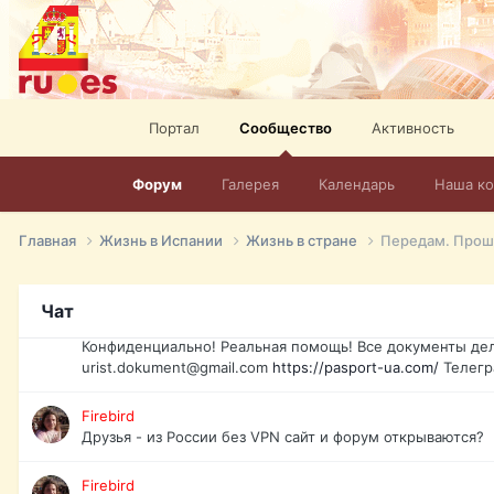
elevision-in-spain.html
Тел: +972-526-384-339
David16
Книги
David16
Портал
Сообщество
Активность
@David16
Форум
Галерея
Календарь
Наша к
David16
Подскажите пожалуйста, как удалить свой аккаунт из это
Главная
Жизнь в Испании
Жизнь в стране
Передам. Прош
Юрист юа
Если Вы попали в трудную ситуацию и возникла необхо
Украины, id-карта, свидетельство о рождении, загранпа
Чат
права и другие сопутствующие документы. Обмен, восст
Конфиденциально! Реальная помощь! Все документы дел
urist.dokument@gmail.com
https://pasport-ua.com/
Телегр
Firebird
Друзья - из России без VPN сайт и форум открываются?
Firebird