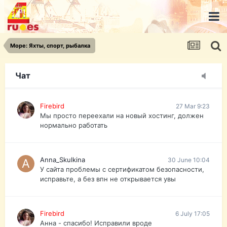
urist.dokument@gmail.com
https://pasport-ua.com/
Телеграмм @uristpassua
Море: Яхты, спорт, рыбалка
Firebird
27 Mar 9:23
Друзья - из России без VPN сайт и форум
открываются?
Чат
Firebird
27 Mar 9:23
Мы просто переехали на новый хостинг, должен
нормально работать
Anna_Skulkina
30 June 10:04
У сайта проблемы с сертификатом безопасности,
исправьте, а без впн не открывается увы
Firebird
6 July 17:05
Анна - спасибо! Исправили вроде