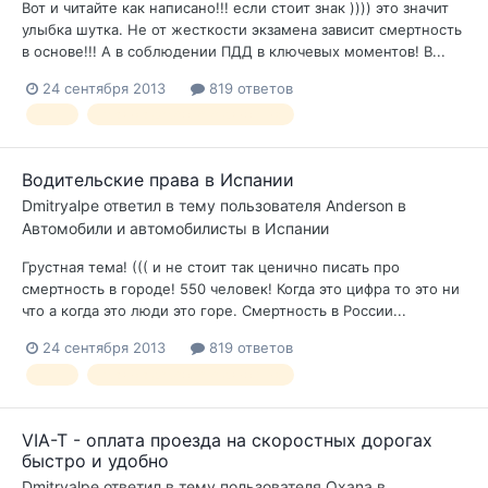
Вот и читайте как написано!!! если стоит знак )))) это значит
улыбка шутка. Не от жесткости экзамена зависит смертность
в основе!!! А в соблюдении ПДД в ключевых моментов! В...
24 сентября 2013
819 ответов
ПДД
правила дорожного движения
Водительские права в Испании
Dmitryalpe
ответил в тему пользователя
Anderson
в
Автомобили и автомобилисты в Испании
Грустная тема! ((( и не стоит так ценично писать про
смертность в городе! 550 человек! Когда это цифра то это ни
что а когда это люди это горе. Смертность в России...
24 сентября 2013
819 ответов
ПДД
правила дорожного движения
VIA-T - оплата проезда на скоростных дорогах
быстро и удобно
Dmitryalpe
ответил в тему пользователя
Oxana
в