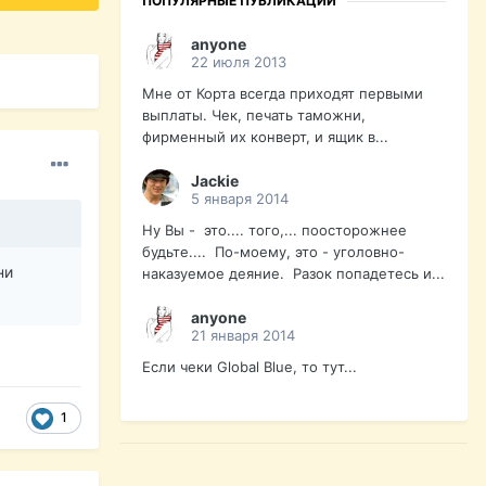
ПОПУЛЯРНЫЕ ПУБЛИКАЦИИ
anyone
22 июля 2013
Мне от Корта всегда приходят первыми
выплаты. Чек, печать таможни,
фирменный их конверт, и ящик в...
Jackie
5 января 2014
Ну Вы - это.... того,... поосторожнее
будьте.... По-моему, это - уголовно-
ни
наказуемое деяние. Разок попадетесь и...
anyone
21 января 2014
Если чеки Global Blue, то тут...
1