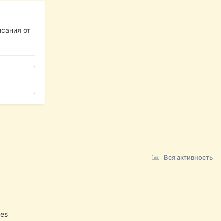
сания от
Вся активность
ies