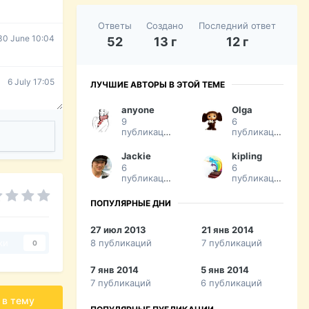
Ответы
Создано
Последний ответ
30 June 10:04
52
13 г
12 г
6 July 17:05
ЛУЧШИЕ АВТОРЫ В ЭТОЙ ТЕМЕ
anyone
Olga
9
6
публикаций
публикаций
Jackie
kipling
6
6
публикаций
публикаций
ПОПУЛЯРНЫЕ ДНИ
27 июл 2013
21 янв 2014
8 публикаций
7 публикаций
ки
0
7 янв 2014
5 янв 2014
7 публикаций
6 публикаций
 в тему