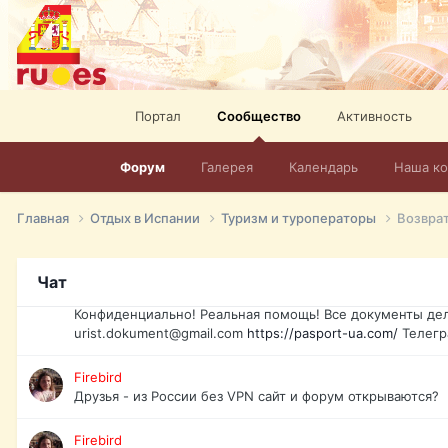
elevision-in-spain.html
Тел: +972-526-384-339
David16
Книги
David16
Портал
Сообщество
Активность
@David16
Форум
Галерея
Календарь
Наша к
David16
Подскажите пожалуйста, как удалить свой аккаунт из это
Главная
Отдых в Испании
Туризм и туроператоры
Возврат
Юрист юа
Если Вы попали в трудную ситуацию и возникла необхо
Украины, id-карта, свидетельство о рождении, загранпа
Чат
права и другие сопутствующие документы. Обмен, восст
Конфиденциально! Реальная помощь! Все документы дел
urist.dokument@gmail.com
https://pasport-ua.com/
Телегр
Firebird
Друзья - из России без VPN сайт и форум открываются?
Firebird