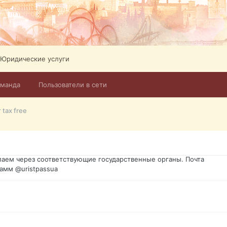
Юридические услуги
оманда
Пользователи в сети
го форума?т из э
 tax free
димость в оформлении документов, то мы поможем Вам! Паспорт г
спорт, идентификационный код инн, гражданство Украины, вид на ж
ановление, после утери, первое получение, оформление с нуля.
аем через соответствующие государственные органы. Почта
амм @uristpassua