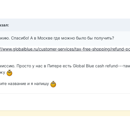
азал:
акию. Спасибо! А в Москве где можно было бы получить?
://www.globalblue.ru/customer-services/tax-free-shopping/refund-po
миссию. Просто у нас в Питере есть Global Blue cash refund---та
ижу
жите название и я напишу