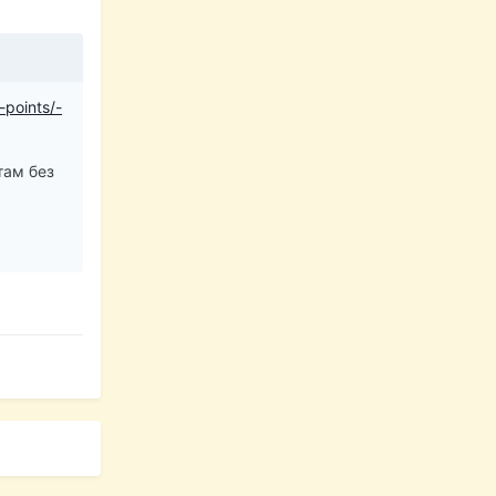
-points/-
там без