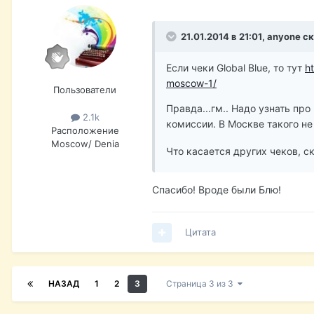
21.01.2014 в 21:01, anyone с
Если чеки Global Blue, то тут
h
moscow-1/
Пользователи
Правда...гм.. Надо узнать про
2.1k
комиссии. В Москве такого н
Расположение
Moscow/ Denia
Что касается других чеков, с
Спасибо! Вроде были Блю!
Цитата
НАЗАД
1
2
3
Страница 3 из 3