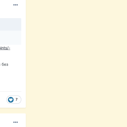
ints/-
м без
7