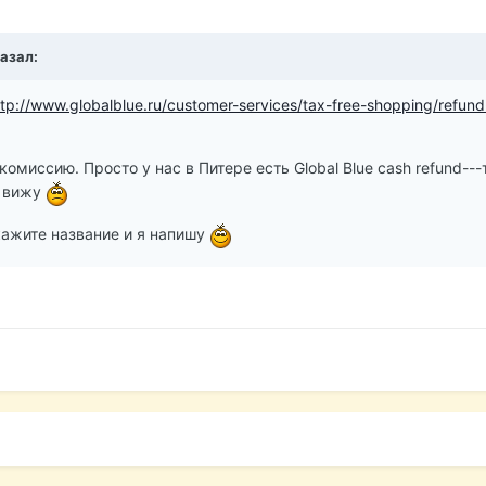
казал:
ttp://www.globalblue.ru/customer-services/tax-free-shopping/refund
 комиссию. Просто у нас в Питере есть Global Blue cash refund---
е вижу
кажите название и я напишу