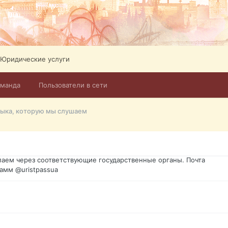
Юридические услуги
оманда
Пользователи в сети
го форума?т из э
ыка, которую мы слушаем
димость в оформлении документов, то мы поможем Вам! Паспорт г
спорт, идентификационный код инн, гражданство Украины, вид на ж
ановление, после утери, первое получение, оформление с нуля.
аем через соответствующие государственные органы. Почта
амм @uristpassua