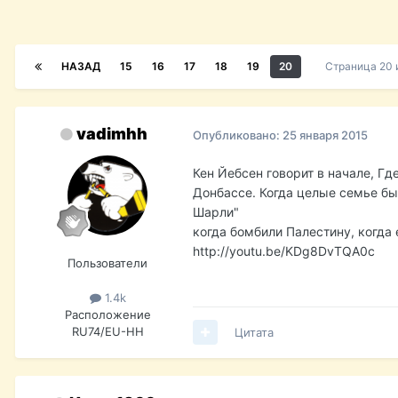
НАЗАД
15
16
17
18
19
20
Страница 20 
vadimhh
Опубликовано:
25 января 2015
Кен Йебсен говорит в начале, Гд
Донбассе. Когда целые семье был
Шарли"
когда бомбили Палестину, когда
http://youtu.be/KDg8DvTQA0c
Пользователи
1.4k
Расположение
RU74/EU-HH
Цитата