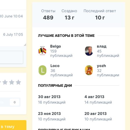
Ответы
Создано
Последний ответ
30 June 10:04
489
13 г
10 г
6 July 17:05
ЛУЧШИЕ АВТОРЫ В ЭТОЙ ТЕМЕ
Belgo
влад
159
45
публикаций
публикаций
Loco
yozh
36
32
публикаций
публикации
ПОПУЛЯРНЫЕ ДНИ
30 авг 2013
4 авг 2013
16 публикаций
14 публикаций
ки
0
23 ноя 2013
20 авг 2013
10 публикаций
10 публикаций
 в тему