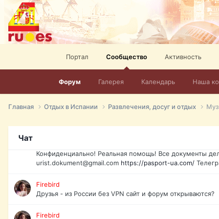
elevision-in-spain.html
Тел: +972-526-384-339
David16
Книги
David16
Портал
Сообщество
Активность
@David16
Форум
Галерея
Календарь
Наша к
David16
Подскажите пожалуйста, как удалить свой аккаунт из это
Главная
Отдых в Испании
Развлечения, досуг и отдых
Муз
Юрист юа
Если Вы попали в трудную ситуацию и возникла необхо
Украины, id-карта, свидетельство о рождении, загранпа
Чат
права и другие сопутствующие документы. Обмен, восст
Конфиденциально! Реальная помощь! Все документы дел
urist.dokument@gmail.com
https://pasport-ua.com/
Телегр
Firebird
Друзья - из России без VPN сайт и форум открываются?
Firebird