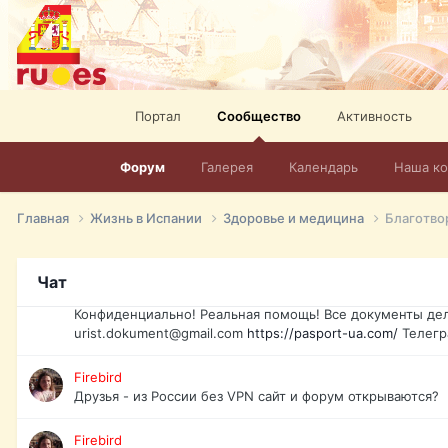
elevision-in-spain.html
Тел: +972-526-384-339
David16
Книги
David16
Портал
Сообщество
Активность
@David16
Форум
Галерея
Календарь
Наша к
David16
Подскажите пожалуйста, как удалить свой аккаунт из это
Главная
Жизнь в Испании
Здоровье и медицина
Благотво
Юрист юа
Если Вы попали в трудную ситуацию и возникла необхо
Украины, id-карта, свидетельство о рождении, загранпа
Чат
права и другие сопутствующие документы. Обмен, восст
Конфиденциально! Реальная помощь! Все документы дел
urist.dokument@gmail.com
https://pasport-ua.com/
Телегр
Firebird
Друзья - из России без VPN сайт и форум открываются?
Firebird