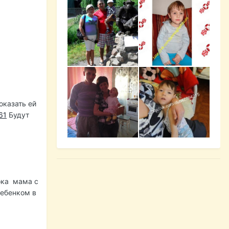
оказать ей
61
Будут
ока мама с
ребенком в