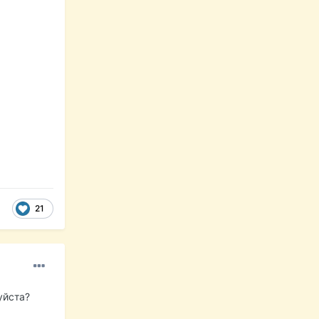
21
уйста?