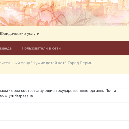
Юридические услуги
оманда
Пользователи в сети
го форума?т из э
рительный фонд "Чужих детей нет". Город Пермь
димость в оформлении документов, то мы поможем Вам! Паспорт г
спорт, идентификационный код инн, гражданство Украины, вид на ж
ановление, после утери, первое получение, оформление с нуля.
аем через соответствующие государственные органы. Почта
амм @uristpassua