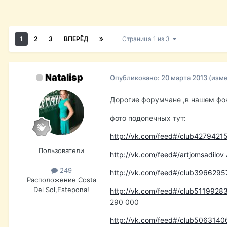
1
2
3
ВПЕРЁД
Страница 1 из 3
Natalisp
Опубликовано:
20 марта 2013
(изм
Дорогие форумчане ,в нашем фон
фото подопечных тут:
http://vk.com/feed#/club4279421
Пользователи
http://vk.com/feed#/artjomsadilov
249
http://vk.com/feed#/club3966295
Расположение
Costa
Del Sol,Estepona!
http://vk.com/feed#/club5119928
290 000
http://vk.com/feed#/club5063140