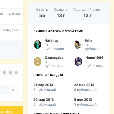
Ответы
Создано
Последний ответ
30 June 10:04
55
13 г
12 г
6 July 17:05
ЛУЧШИЕ АВТОРЫ В ЭТОЙ ТЕМЕ
Natalisp
tkha
31
14
публикация
публикаций
Oxanagaby
Nemo1966
3
2
публикации
публикации
ПОПУЛЯРНЫЕ ДНИ
21 мар 2013
22 мар 2013
8 публикаций
8 публикаций
ки
0
20 мар 2013
8 ноя 2013
5 публикаций
5 публикаций
 в тему