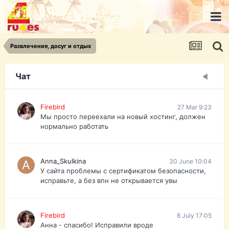
urist.dokument@gmail.com
https://pasport-ua.com/
Телеграмм @uristpassua
Развлечения, досуг и отдых
Firebird
27 Mar 9:23
Друзья - из России без VPN сайт и форум
открываются?
Чат
Firebird
27 Mar 9:23
Мы просто переехали на новый хостинг, должен
нормально работать
Anna_Skulkina
30 June 10:04
У сайта проблемы с сертификатом безопасности,
исправьте, а без впн не открывается увы
Firebird
6 July 17:05
Анна - спасибо! Исправили вроде