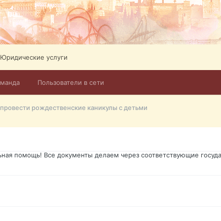
ликов. Абонемент на 4 тв всего 12,5 Евро в месяц! Легко настроит
Тел: +972-526-384-339
Юридические услуги
оманда
Пользователи в сети
го форума?т из э
 провести рождественские каникулы с детьми
димость в оформлении документов, то мы поможем Вам! Паспорт гр
о Украины, вид на жительство, права и другие сопутствующие доку
ьная помощь! Все документы делаем через соответствующие госуда