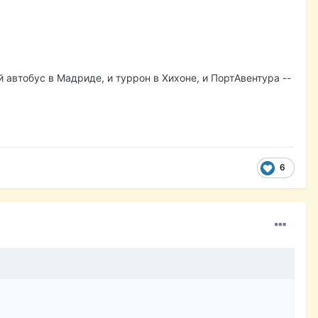
 автобус в Мадриде, и туррон в Хихоне, и ПортАвентура --
6