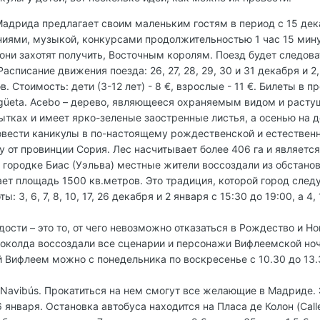
дрида предлагает своим маленьким гостям в период с 15 дека
иями, музыкой, конкурсами продолжительностью 1 час 15 минут
 они захотят получить, Восточным королям. Поезд будет следо
писание движения поезда: 26, 27, 28, 29, 30 и 31 декабря и 2, 
в. Стоимость: дети (3-12 лет) - 8 €, взрослые - 11 €. Билеты в 
güeta. Acebo – дерево, являющееся охраняемым видом и растущ
тках и имеет ярко-зеленые заостренные листья, а осенью на д
овести каникулы в по-настоящему рождественской и естественно
у от провинции Сория. Лес насчитывает более 406 га и являет
В городке Биас (Уэльва) местные жители воссоздали из обстан
ет площадь 1500 кв.метров. Это традиция, которой город след
 3, 6, 7, 8, 10, 17, 26 декабря и 2 января с 15:30 до 19:00, а 4, 
сти – это то, от чего невозможно отказаться в Рождество и Но
 шоколда воссоздали все сценарии и персонажи Вифлеемской ноч
Вифлеем можно с понедельника по воскресенье с 10.30 до 13.3
 Navibús. Прокатиться на нем смогут все желающие в Мадриде
января. Остановка автобуса находится на Пласа де Колон (Calle 