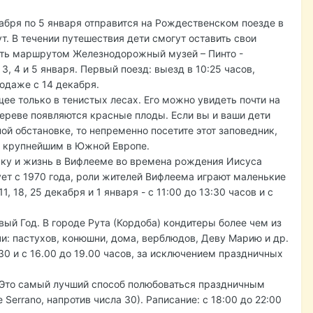
бря по 5 января отправится на Рождественском поезде в
. В течении путешествия дети смогут оставить свои
вать маршрутом Железнодорожный музей – Пинто -
3, 4 и 5 января. Первый поезд: выезд в 10:25 часов,
продаже с 14 декабря.
ее только в тенистых лесах. Его можно увидеть почти на
ереве появляются красные плоды. Если вы и ваши дети
й обстановке, то непременно посетите этот заповедник,
ся крупнейшим в Южной Европе.
овку и жизнь в Вифлееме во времена рождения Иисуса
ует с 1970 года, роли жителей Вифлеема играют маленькие
11, 18, 25 декабря и 1 января - с 11:00 до 13:30 часов и с
вый Год. В городе Рута (Кордоба) кондитеры более чем из
и: пастухов, конюшни, дома, верблюдов, Деву Марию и др.
0 и с 16.00 до 19.00 часов, за исключением праздничных
. Это самый лучший способ полюбоваться праздничным
Serrano, напротив числа 30). Раписание: с 18:00 до 22:00