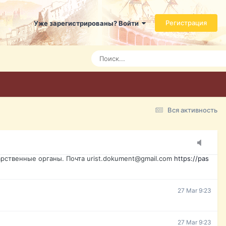
ь справится даже ребенок. Быстрое оформление договора с
Регистрация
Уже зарегистрированы? Войти
Today 3:21
Today 3:24
Today 3:28
Вся активность
15 Mar 16:47
ажданина Украины, id-карта, свидетельство о рождении,
менты. Обмен, восстановление, после утери, первое
рственные органы. Почта urist.dokument@gmail.com
https://pas
27 Mar 9:23
27 Mar 9:23