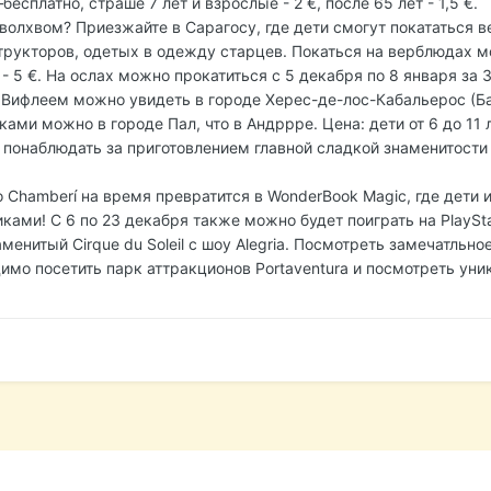
–бесплатно, страше 7 лет и взрослые - 2 €, после 65 лет - 1,5 €.
 волхвом? Приезжайте в Сарагосу, где дети смогут покататься 
рукторов, одетых в одежду старцев. Покаться на верблюдах мо
 - 5 €. На ослах можно прокатиться с 5 декабря по 8 января за 3
Вифлеем можно увидеть в городе Херес-де-лос-Кабальерос (Ба
ками можно в городе Пал, что в Андррре. Цена: дети от 6 до 11 л
 понаблюдать за приготовлением главной сладкой знаменитости –
Chamberí на время превратится в WonderBook Magic, где дети 
ками! C 6 по 23 декабря также можно будет поиграть на PlaySta
енитый Cirque du Soleil с шоу Alegria. Посмотреть замечатльно
димо посетить парк аттракционов Portaventura и посмотреть ун