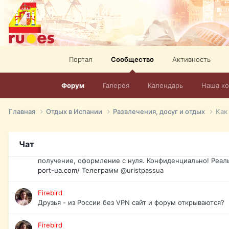
спорт, HD. + Огромная видеотека + 10.000 фильмов и ро
сайта. Наш сайт:
http://mir-tv.club/television-in-spain.html
David16
Книги
Портал
Сообщество
Активность
David16
@David16
Форум
Галерея
Календарь
Наша к
David16
Подскажите пожалуйста, как удалить свой аккаунт из это
Главная
Отдых в Испании
Развлечения, досуг и отдых
Как
Юрист юа
Если Вы попали в трудную ситуацию и возникла необхо
Чат
загранпаспорт, идентификационный код инн, гражданств
получение, оформление с нуля. Конфиденциально! Реал
port-ua.com/
Телеграмм @uristpassua
Firebird
Друзья - из России без VPN сайт и форум открываются?
Firebird