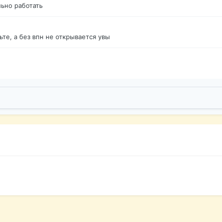
ьно работать
те, а без впн не открывается увы