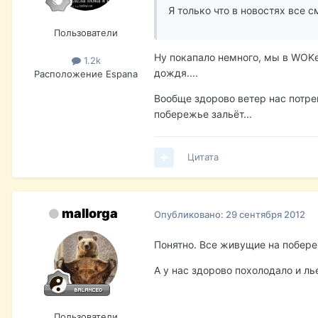
Я только что в новостях все 
Пользователи
Ну покапало немного, мы в WOKе
1.2k
дождя....
Расположение
Espana
Вообще здорово ветер нас потре
побережье зальёт...
Цитата
mallorga
Опубликовано:
29 сентября 2012
Понятно. Все живущие на побереж
А у нас здорово похолодало и л
Пользователи