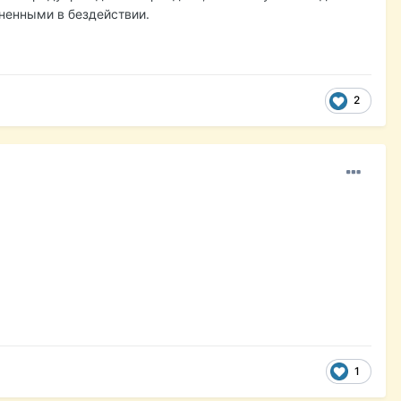
иненными в бездействии.
2
1