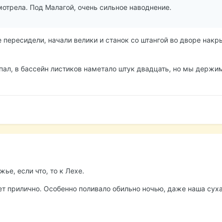
смотрела. Под Малагой, очень сильное наводнение.
 пересидели, начали велики и станок со штангой во дворе нак
пал, в бассейн листиков наметало штук двадцать, но мы держим
ье, если что, то к Лехе.
ьет прилично. Особенно поливало обильно ночью, даже наша сух