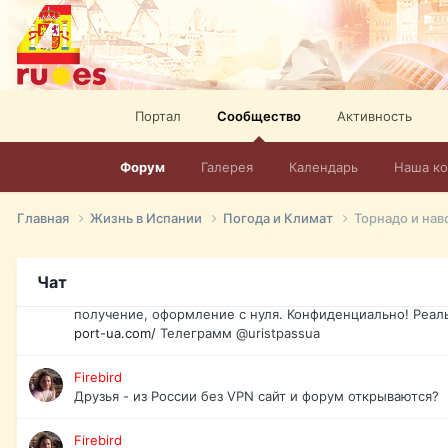
спорт, HD. + Огромная видеотека + 10.000 фильмов и ро
сайта. Наш сайт:
http://mir-tv.club/television-in-spain.html
David16
Книги
Портал
Сообщество
Активность
David16
@David16
Форум
Галерея
Календарь
Наша к
David16
Подскажите пожалуйста, как удалить свой аккаунт из это
Главная
Жизнь в Испании
Погода и Климат
Торнадо и нав
Юрист юа
Если Вы попали в трудную ситуацию и возникла необхо
Чат
загранпаспорт, идентификационный код инн, гражданств
получение, оформление с нуля. Конфиденциально! Реал
port-ua.com/
Телеграмм @uristpassua
Firebird
Друзья - из России без VPN сайт и форум открываются?
Firebird