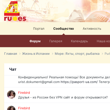
elevision-in-spain.html
Тел: +972-526-384-339
David16
Книги
David16
Портал
Сообщество
Активность
@David16
Форум
Галерея
Календарь
Наша к
David16
Подскажите пожалуйста, как удалить свой аккаунт из это
Главная
Жизнь в Испании
Море: Яхты, спорт, рыбалка
Рыб
Юрист юа
Если Вы попали в трудную ситуацию и возникла необхо
Украины, id-карта, свидетельство о рождении, загранпа
Чат
права и другие сопутствующие документы. Обмен, восст
Конфиденциально! Реальная помощь! Все документы дел
urist.dokument@gmail.com
https://pasport-ua.com/
Телегр
Firebird
Друзья - из России без VPN сайт и форум открываются?
Firebird