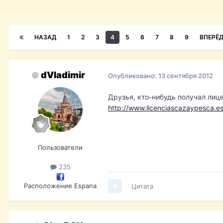
НАЗАД
1
2
3
4
5
6
7
8
9
ВПЕРЁ
dVladimir
Опубликовано:
13 сентября 2012
Друзья, кто-нибудь получал лице
http://www.licenciascazaypesca.es
Пользователи
235
Расположение
Espana
Цитата