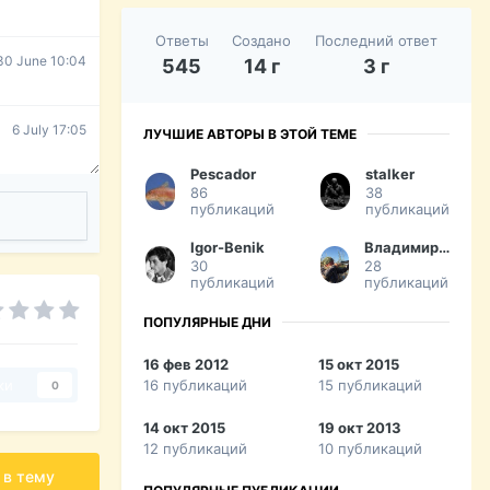
Ответы
Создано
Последний ответ
30 June 10:04
545
14 г
3 г
6 July 17:05
ЛУЧШИЕ АВТОРЫ В ЭТОЙ ТЕМЕ
Pescador
stalker
86
38
публикаций
публикаций
Igor-Benik
Владимир 1966
30
28
публикаций
публикаций
ПОПУЛЯРНЫЕ ДНИ
16 фев 2012
15 окт 2015
16 публикаций
15 публикаций
ки
0
14 окт 2015
19 окт 2013
12 публикаций
10 публикаций
 в тему