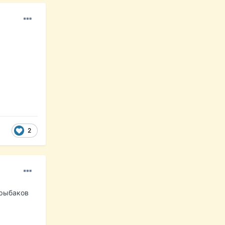
2
 рыбаков