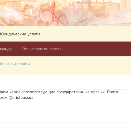
Юридические услуги
оманда
Пользователи в сети
го форума?т из э
алка в Испании
димость в оформлении документов, то мы поможем Вам! Паспорт г
спорт, идентификационный код инн, гражданство Украины, вид на ж
ановление, после утери, первое получение, оформление с нуля.
аем через соответствующие государственные органы. Почта
амм @uristpassua