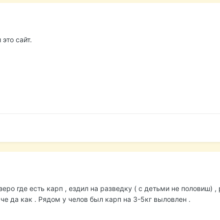
 это сайт.
еро где есть карп , ездил на разведку ( с детьми не половиш) ,
че да как . Рядом у челов был карп на 3-5кг выловлен .