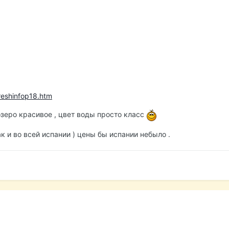
reshinfop18.htm
озеро красивое , цвет воды просто класс
 и во всей испании ) цены бы испании небыло .