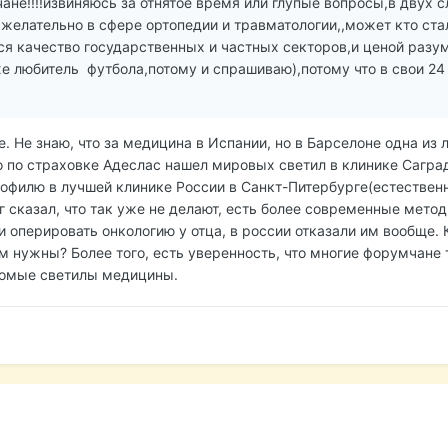
не!!!!извиняюсь за отнятое время или глупые вопросы,в двух 
желательно в сфере ортопедии и травматологии,,может кто ст
ся качество государственных и частных секторов,и ценой разу
же любитель футбола,потому и спрашиваю),потому что в свои 2
 Не знаю, что за медицина в Испании, но в Барселоне одна из 
о по страховке Адеслас нашел мировых светил в клинике Сагра
офилю в лучшей клинике России в Санкт-Питербурге(естествен
 сказал, что так уже не делают, есть более современные метод
 оперировать онкологию у отца, в россии отказали им вообще. 
м нужны? Более того, есть уверенность, что многие форумчане т
комые светилы медицины.