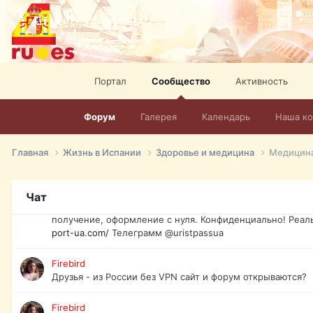
спорт, HD. + Огромная видеотека + 10.000 фильмов и ро
сайта. Наш сайт:
http://mir-tv.club/television-in-spain.html
David16
Книги
Портал
Сообщество
Активность
David16
@David16
Форум
Галерея
Календарь
Наша к
David16
Подскажите пожалуйста, как удалить свой аккаунт из это
Главная
Жизнь в Испании
Здоровье и медицина
Медицина
Юрист юа
Если Вы попали в трудную ситуацию и возникла необхо
Чат
загранпаспорт, идентификационный код инн, гражданств
получение, оформление с нуля. Конфиденциально! Реал
port-ua.com/
Телеграмм @uristpassua
Firebird
Друзья - из России без VPN сайт и форум открываются?
Firebird