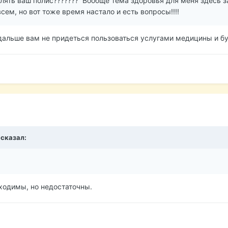
лять ваш полис??????? Вообще тема здоровья для меня здесь за
сем, но вот тоже время настало и есть вопросы!!!!
дальше вам не придеться пользоваться услугами медицины и буд
сказал:
бходимы, но недостаточны.