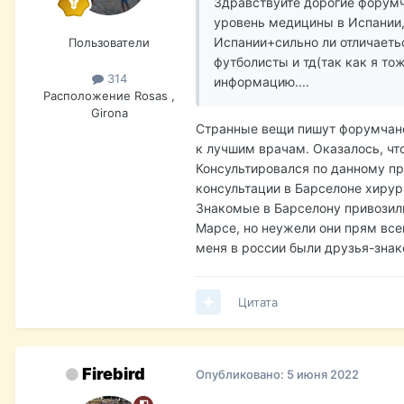
Здравствуйте дорогие форумча
уровень медицины в Испании,
Испании+сильно ли отличаеть
Пользователи
футболисты и тд(так как я то
314
информацию....
Расположение
Rosas ,
Girona
Странные вещи пишут форумчане.
к лучшим врачам. Оказалось, чт
Консультировался по данному пр
консультации в Барселоне хирург
Знакомые в Барселону привозили
Марсе, но неужели они прям все
меня в россии были друзья-зна
Цитата
Firebird
Опубликовано:
5 июня 2022