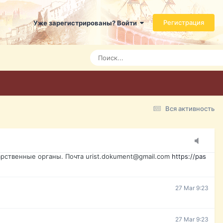
ь справится даже ребенок. Быстрое оформление договора с
Регистрация
Уже зарегистрированы? Войти
7 Mar 3:21
7 Mar 3:24
7 Mar 3:28
Вся активность
15 Mar 16:47
ажданина Украины, id-карта, свидетельство о рождении,
менты. Обмен, восстановление, после утери, первое
рственные органы. Почта urist.dokument@gmail.com
https://pas
27 Mar 9:23
27 Mar 9:23