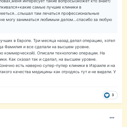
словах,меня интересует такие вопросы(может кто знает)
алкивался+какие самые лучшие клиники в
мееться...слышал там лечаться профессиональные
4 не могу заниматься любимым делом...спасибо за любую
лучших в Европе. Три месяца назад делал операцию, хотел
да Фамилия и все сделали на высшем уровне.
но коммерческой). Описали технологию операции. На
ики. Как сказал так и сделал, на высшем уровне.
Конечно есть наверно супер-пупер клиники в Израиле и на
акого качества медицины как отродясь тут и не видели. У
3