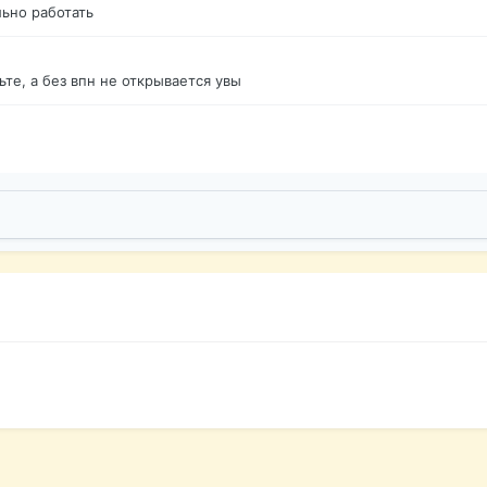
ьно работать
те, а без впн не открывается увы