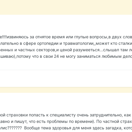
!!!!извиняюсь за отнятое время или глупые вопросы,в двух сло
лательно в сфере ортопедии и травматологии,,может кто сталк
венных и частных секторов,и ценой разумееться...слышал там 
шиваю),потому что в свои 24 не могу заниматься любимым дело
ной страховки попасть к специалисту очень затруднительно, как
вно и пишут, что есть проблемы по времени). По частной страх
лис??????? Вообще тема здоровья для меня здесь загадка, кото