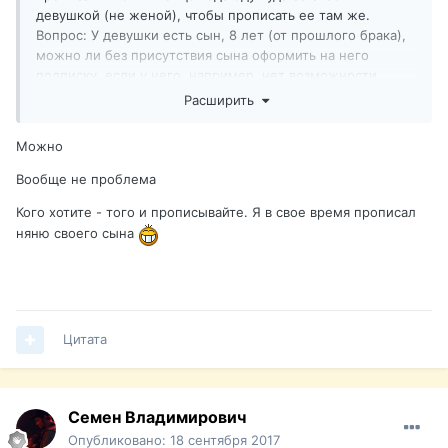
девушкой (не женой), чтобы прописать ее там же.
Вопрос: У девушки есть сын, 8 лет (от прошлого брака),
можно ли без присутствия сына оформить на него
подписку, если у него, например, нет возможности
прилететь в Испанию в то время. Спасибо!
Расширить
Можно
Вообще не проблема
Кого хотите - того и прописывайте. Я в свое время прописал
няню своего сына
Цитата
Семен Владимирович
Опубликовано:
18 сентября 2017