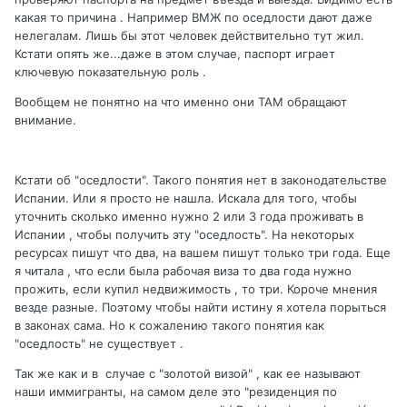
какая то причина . Например ВМЖ по оседлости дают даже
нелегалам. Лишь бы этот человек действительно тут жил.
Кстати опять же...даже в этом случае, паспорт играет
ключевую показательную роль .
Вообщем не понятно на что именно они ТАМ обращают
внимание.
Кстати об "оседлости". Такого понятия нет в законодательстве
Испании. Или я просто не нашла. Искала для того, чтобы
уточнить сколько именно нужно 2 или 3 года проживать в
Испании , чтобы получить эту "оседлость". На некоторых
ресурсах пишут что два, на вашем пишут только три года. Еще
я читала , что если была рабочая виза то два года нужно
прожить, если купил недвижимость , то три. Короче мнения
везде разные. Поэтому чтобы найти истину я хотела порыться
в законах сама. Но к сожалению такого понятия как
"оседлость" не существует .
Так же как и в случае с "золотой визой" , как ее называют
наши иммигранты, на самом деле это "резиденция по