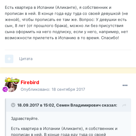
Есть квартира в Испании (Аликанте), я собственник и
прописан в ней. В конце года еду туда со своей девушкой (не
женой), чтобы прописать ее там же. Вопрос: У девушки есть
сын, 8 лет (от прошлого брака), можно ли без присутствия
сына оформить на него подписку, если у него, например, нет
возможности прилететь в Испанию в то время. Спасибо!
Цитата
Firebird
Опубликовано:
18 сентября 2017
18.09.2017 в 15:02,
Семен Владимирович
сказал:
Здравствуйте.
Есть квартира в Испании (Аликанте), я собственник и
прописан в ней. В конце года еду туда со своей