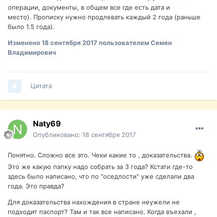
понятно.
операции, документы, в общем все где есть дата и
место). Прописку нужно продлевать каждый 2 года (раньше
было 1.5 года).
Изменено
18 сентября 2017
пользователем Семен
Владимирович
Цитата
Naty69
Опубликовано:
18 сентября 2017
Понятно. Сложно все это. Чеки какие то , доказательства.
Это же какую папку надо собрать за 3 года? Кстати где-то
здесь было написано, что по "оседлости" уже сделали два
года. Это правда?
Для доказательства нахождения в стране неужели не
подходит паспорт? Там и так все написано. Когда въехали ,