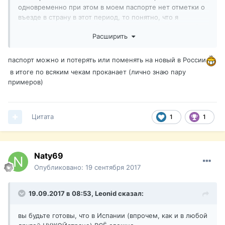
одновременно при этом в моем паспорте нет отметки о
въезде в страну в этот период, то понятно, что я
приехала не легально. Даже можно сказать больше. Я
Расширить
прошла границу "неведомыми козьими тропками" или
проползла ночью под колючей проволокой (отключив
перед этим ток в ней)
.Шучу.
паспорт можно и потерять или поменять на новый в России
в итоге по всяким чекам проканает (лично знаю пару
Но если говорить серьезно, то если для оседлости надо
примеров)
именно жить в стране этот период времени, а не делать
вид, то паспорт это прямое доказательство проживания.
А если собственник пытается доказать что он проживал
в Испании 3 года , но при этом ездил туда-сюда то
Цитата
1
1
конечно, паспорт будет только помеха.
Вот поэтому я и удивляюсь, почему в миграционном
просто не проверяют паспорта на предмет въезда и
Naty69
выезда. Видимо есть какая то причина . Например ВМЖ
Опубликовано:
19 сентября 2017
по оседлости дают даже нелегалам. Лишь бы этот
человек действительно тут жил. Кстати опять же...даже
в этом случае, паспорт играет ключевую показательную
19.09.2017 в 08:53,
Leonid
сказал:
роль .
вы будьте готовы, что в Испании (впрочем, как и в любой
Вообщем не понятно на что именно они ТАМ обращают