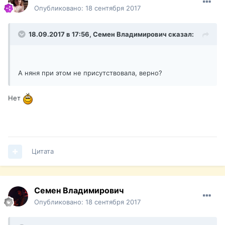
Опубликовано:
18 сентября 2017
18.09.2017 в 17:56,
Семен Владимирович
сказал:
А няня при этом не присутствовала, верно?
Нет
Цитата
Семен Владимирович
Опубликовано:
18 сентября 2017