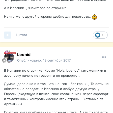
А в Испании , значит все по старинке.
Ну что же, с другой стороны удобно для некоторых.
Цитата
1
Leonid
Опубликовано:
19 сентября 2017
В Испании по старинке. Кроме "Hola, buenos" таможенники в
аэропорту ничего не говорят и не проверяют.
Думаю, дело еще и в том, что шенген - без границ. То есть, не
обязательно попадать в Испанию и любую другую страну
Европы (входящую в шенгенское соглашение) через аэропорт
и таможенный контроль именно этой страны. В отличие от
Аргентины.
Поэтому, учет пребывания - сложная штука. А так то всё есть