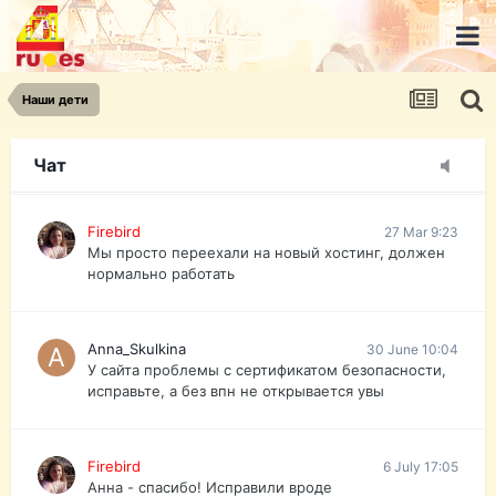
urist.dokument@gmail.com
https://pasport-ua.com/
Телеграмм @uristpassua
Наши дети
Firebird
27 Mar 9:23
Друзья - из России без VPN сайт и форум
открываются?
Чат
Firebird
27 Mar 9:23
Мы просто переехали на новый хостинг, должен
нормально работать
Anna_Skulkina
30 June 10:04
У сайта проблемы с сертификатом безопасности,
исправьте, а без впн не открывается увы
Firebird
6 July 17:05
Анна - спасибо! Исправили вроде