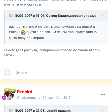
и отпечатки и сканеры
19.09.2017 в 19:01,
Семен Владимирович
сказал:
паспорт можно и потерять или поменять на новый в
России
в итоге по всяким чекам проканает (лично
знаю пару примеров)
сейчас (для россиян) совершенно просто получить второй
загран
Цитата
Firebird
Опубликовано:
20 сентября 2017
19.09.2017 в 21:08,
Leonid
сказал: