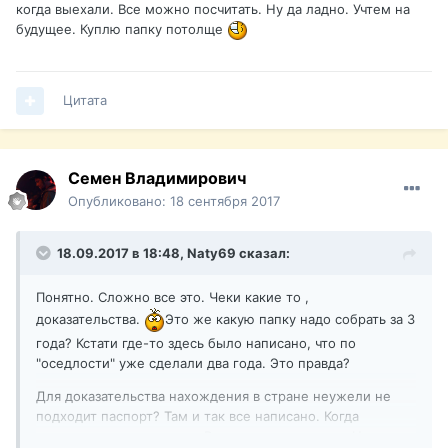
когда выехали. Все можно посчитать. Ну да ладно. Учтем на
будущее. Куплю папку потолще
Цитата
Семен Владимирович
Опубликовано:
18 сентября 2017
18.09.2017 в 18:48,
Naty69
сказал:
Понятно. Сложно все это. Чеки какие то ,
доказательства.
Это же какую папку надо собрать за 3
года? Кстати где-то здесь было написано, что по
"оседлости" уже сделали два года. Это правда?
Для доказательства нахождения в стране неужели не
подходит паспорт? Там и так все написано. Когда
въехали , когда выехали. Все можно посчитать. Ну да