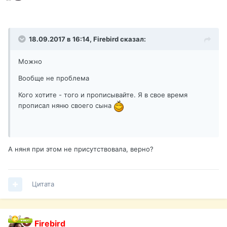
18.09.2017 в 16:14,
Firebird
сказал:
Можно
Вообще не проблема
Кого хотите - того и прописывайте. Я в свое время
прописал няню своего сына
А няня при этом не присутствовала, верно?
Цитата
Firebird