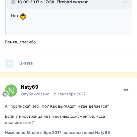
18.09.2017 в 17:58,
Firebird
сказал:
Нет
Понял, спасибо.
Цитата
Naty69
Опубликовано:
18 сентября 2017
А "прописка", это что? Как выглядит и где делается?
Если у иностранца нет местных документов, куда
прописывают?
Изменено
18 сентября 2017
пользователем Naty69