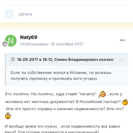
Цитата
Naty69
Опубликовано:
18 сентября 2017
18.09.2017 в 18:12,
Семен Владимирович
сказал:
Если ты собственник жилья в Испании, ты можешь
получить прописку и прописать кого-угодно.
Это понятно. Не понятно, куда ставят "печатку"
, если у
человека нет местных документов? В Российский паспорт?
Или это просто справка о наличии недвижимости? Или что?
И вообще зачем это нужно , если недвижимость все равно
ваша? Для подачи документов в миграционный?