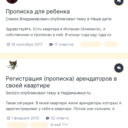
Прописка для ребенка
Семен Владимирович
опубликовал тему в
Наши дети
Здравствуйте. Есть квартира в Испании (Аликанте), я
собственник и прописан в ней. В конце года еду туда со
своей девушкой (не женой), чтобы прописать ее там же.
18 сентября 2017
17 ответов
прописка
дети
Вопрос: У девушки есть сын, 8 лет (от прошлого брака),
можно ли без присутствия сына оформить на него подписку,
если у него, например,...
Регистрация (прописка) арендаторов в
своей квартире
Serdzo
опубликовал тему в
Недвижимость
Такая ситуация. В моей квартире жили арендаторы которых я
зарегистрировал у себя в квартире. Потом они съехали, я
пошел в аютаменто для того чтоб снять их регитрацию со
1 февраля 2015
32 ответа
своей квартиры. В аютаменто сказали, что не могут этого
(и ещё 1)
прописка
padron
сделать без Certificado Conviencia который нужно получить в