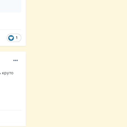
1
ь круто