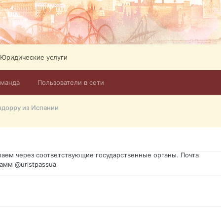
Юридические услуги
оманда
Пользователи в сети
го форума?т из э
ндорру из Испании
димость в оформлении документов, то мы поможем Вам! Паспорт г
спорт, идентификационный код инн, гражданство Украины, вид на ж
ановление, после утери, первое получение, оформление с нуля.
аем через соответствующие государственные органы. Почта
амм @uristpassua