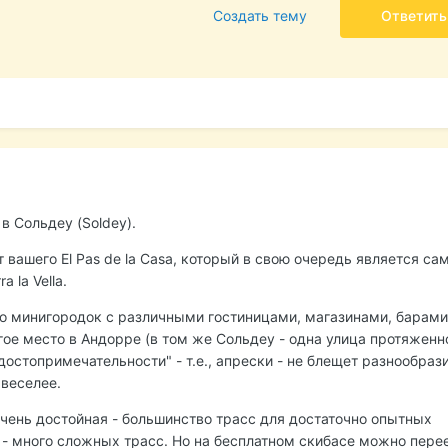
Создать тему
Ответить
в Сольдеу (Soldey).
т вашего El Pas de la Casa, который в свою очередь является с
 la Vella.
 это минигородок с различными гостиницами, магазинами, барами и
гое место в Андорре (в том же Сольдеу - одна улица протяжен
"достопримечательности" - т.е., апрески - не блещет разнообраз
веселее.
a очень достойная - большинство трасс для достаточно опытных
 - много сложных трасс. Но на бесплатном скибасе можно перее