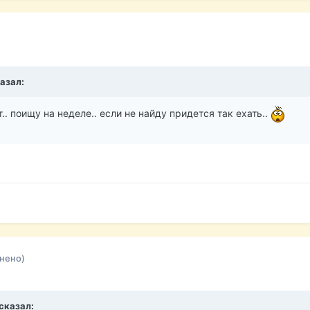
казал:
т.. поищу на неделе.. если не найду придется так ехать..
нено)
 сказал: