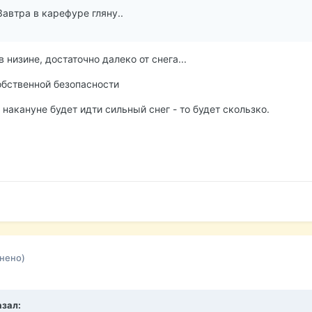
Завтра в карефуре гляну..
в низине, достаточно далеко от снега...
обственной безопасности
 накануне будет идти сильный снег - то будет скользко.
нено)
азал: