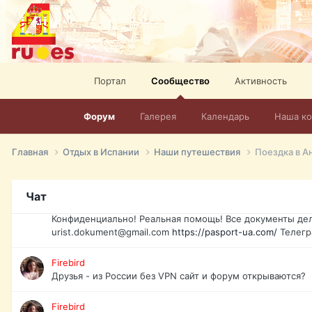
elevision-in-spain.html
Тел: +972-526-384-339
David16
Книги
David16
Портал
Сообщество
Активность
@David16
Форум
Галерея
Календарь
Наша к
David16
Подскажите пожалуйста, как удалить свой аккаунт из это
Главная
Отдых в Испании
Наши путешествия
Поездка в А
Юрист юа
Если Вы попали в трудную ситуацию и возникла необхо
Украины, id-карта, свидетельство о рождении, загранпа
Чат
права и другие сопутствующие документы. Обмен, восст
Конфиденциально! Реальная помощь! Все документы дел
urist.dokument@gmail.com
https://pasport-ua.com/
Телегр
Firebird
Друзья - из России без VPN сайт и форум открываются?
Firebird