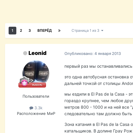
1
2
3
ВПЕРЁД
Страница 1 из 3
Leonid
Опубликовано:
4 января 2013
первый раз мы останавливались 
это одна автобусная остановка о
дальней точкой от столицы Andorra
мы ездили в El Pas de la Casa -
Пользователи
гораздо крупнее, чем любое дру
метров 800 - 1000 и на ней все 
3.3k
Расположение
МиР
следовательно там должно быть 
Зона катания в El Pas de la Cas
катальщиков. В долине Грау Рож