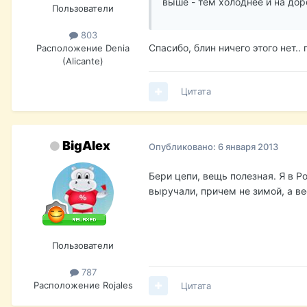
выше - тем холоднее и на дор
Пользователи
803
Спасибо, блин ничего этого нет..
Расположение
Denia
(Aliсante)
Цитата
BigAlex
Опубликовано:
6 января 2013
Бери цепи, вещь полезная. Я в Р
выручали, причем не зимой, а в
Пользователи
787
Расположение
Rojales
Цитата