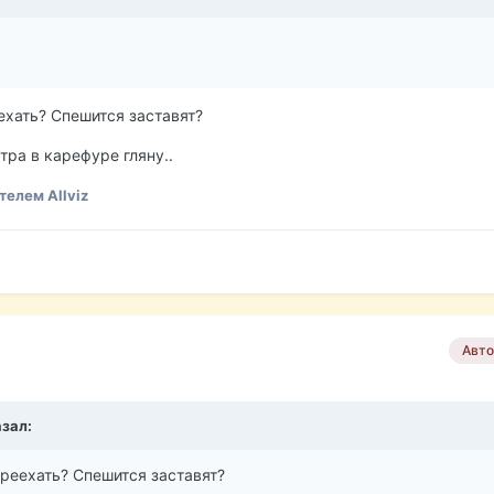
ехать? Спешится заставят?
тра в карефуре гляну..
елем Allviz
Авто
азал:
ереехать? Спешится заставят?