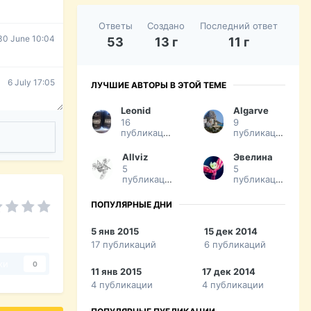
Ответы
Создано
Последний ответ
30 June 10:04
53
13 г
11 г
6 July 17:05
ЛУЧШИЕ АВТОРЫ В ЭТОЙ ТЕМЕ
Leonid
Algarve
16
9
публикаций
публикаций
Allviz
Эвелина
5
5
публикаций
публикаций
ПОПУЛЯРНЫЕ ДНИ
5 янв 2015
15 дек 2014
17 публикаций
6 публикаций
ки
0
11 янв 2015
17 дек 2014
4 публикации
4 публикации