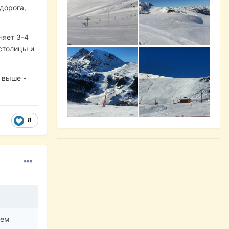
дорога,
няет 3-4
 столицы и
м выше -
8
чем