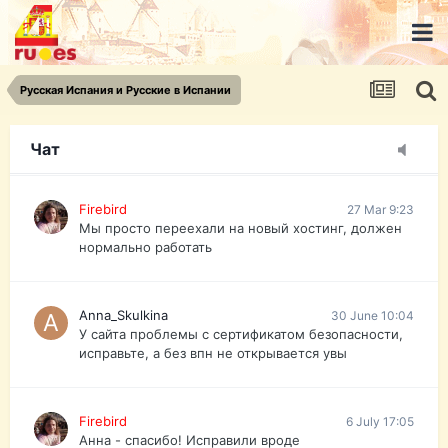
urist.dokument@gmail.com
https://pasport-ua.com/
Телеграмм @uristpassua
Русская Испания и Русские в Испании
Firebird
27 Mar 9:23
Друзья - из России без VPN сайт и форум
открываются?
Чат
Firebird
27 Mar 9:23
Мы просто переехали на новый хостинг, должен
нормально работать
Anna_Skulkina
30 June 10:04
У сайта проблемы с сертификатом безопасности,
исправьте, а без впн не открывается увы
Firebird
6 July 17:05
Анна - спасибо! Исправили вроде