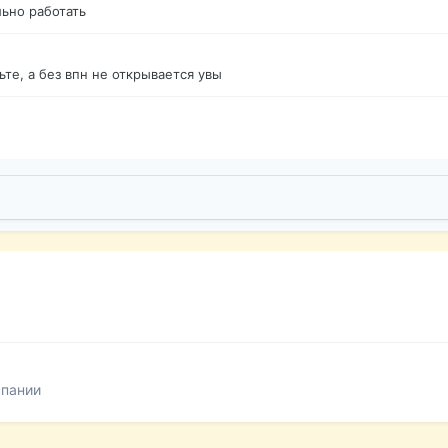
ьно работать
те, а без впн не открывается увы
спании