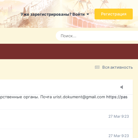
ь справится даже ребенок. Быстрое оформление договора с
Регистрация
Уже зарегистрированы? Войти
7 Mar 3:21
7 Mar 3:24
7 Mar 3:28
Вся активность
15 Mar 16:47
ажданина Украины, id-карта, свидетельство о рождении,
менты. Обмен, восстановление, после утери, первое
рственные органы. Почта urist.dokument@gmail.com
https://pas
27 Mar 9:23
27 Mar 9:23