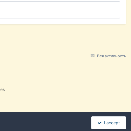
Вся активность
ies
I accept