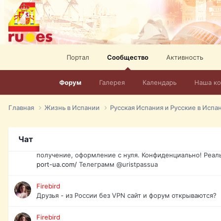
спорт, HD. + Огромная видеотека + 10.000 фильмов и ро
сайта. Наш сайт:
http://mir-tv.club/television-in-spain.html
David16
Книги
Портал
Сообщество
Активность
David16
@David16
Форум
Галерея
Календарь
Наша к
David16
Подскажите пожалуйста, как удалить свой аккаунт из это
Главная
Жизнь в Испании
Русская Испания и Русские в Испа
Юрист юа
Если Вы попали в трудную ситуацию и возникла необхо
Чат
загранпаспорт, идентификационный код инн, гражданств
получение, оформление с нуля. Конфиденциально! Реал
port-ua.com/
Телеграмм @uristpassua
Firebird
Друзья - из России без VPN сайт и форум открываются?
Firebird