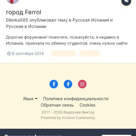
город Ferrol
Ellenka585
опубликовал тему в
Русская Испания и
Русские в Испании
Дорогие форумчане! помогите, пожалуйста, я недавно в
Испании, приехала по обмену студентов. очень нужно найти
русских людей в Ферроле, так как тяжело привыкать. не
8 сентября 2014
еда климат
новичок
знаю, где купить нормальную еду. у меня желудок болит
постоянно и таблетки не помогают, так как, например,
гречку или ряженку тут не най...
Язык
Политика конфиденциальности
Обратная связь
Cookies
2011 - 2026 Федосеев Виктор
Powered by Invision Community