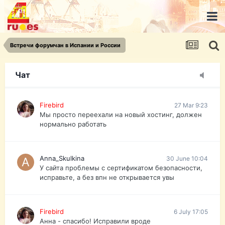
urist.dokument@gmail.com
https://pasport-ua.com/
Телеграмм @uristpassua
Встречи форумчан в Испании и России
Firebird
27 Mar 9:23
Друзья - из России без VPN сайт и форум
открываются?
Чат
Firebird
27 Mar 9:23
Мы просто переехали на новый хостинг, должен
нормально работать
Anna_Skulkina
30 June 10:04
У сайта проблемы с сертификатом безопасности,
исправьте, а без впн не открывается увы
Firebird
6 July 17:05
Анна - спасибо! Исправили вроде