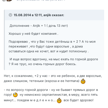
15.08.2014 в 12:11, anjik сказал:
Дополнение - Anjik + 1 ( дочь 13 лет)
Хорошо у неё будет компания .
Подозреваю , что у Вас тоже детёныш в + 2 ? А то моя
переживает ,что будут одни взрослые , а дома
оставаться одна не хочет, вот и нудит потихоньку .
И еще вопрос вдогонку, на мыс ехать по горной дороге
? Я не трус, но очень горных дорог боюсь.
Нет, к сожалению, +2 у нас - это не ребенок, а две взрослые,
даже слишком, тетеньки (esposa и ее hermana)
- по вопросу горной дороги - ну не бывает прямых дорог в
гору!
ну немножко серпантинистая, в меру, всего пять
минут... поедем м е д л е н н о...
все будет здорово!