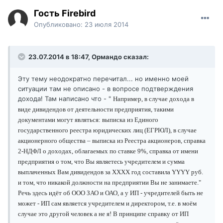
Гость Firebird
Опубликовано:
23 июля 2014
23.07.2014 в 18:47, Ормандо сказал:
Эту тему неодократно перечитал... но именно моей
ситуации там не описано - в вопросе подтверждения
дохода! Там написано что - "
Например, в случае дохода в
виде дивидендов от деятельности предприятия, такими
документами могут являться: выписка из Единого
государственного реестра юридических лиц (ЕГРЮЛ), в случае
акционерного общества – выписка из Реестра акционеров, справка
2-НДФЛ о доходах, облагаемых по ставке 9%, справка от имени
предприятия о том, что Вы являетесь учредителем и сумма
выплаченных Вам дивидендов за ХХХХ год составила YYYY руб.
и том, что никакой должности на предприятии Вы не занимаете."
Речь здесь идёт об ООО ЗАО и ОАО, а у ИП - учредителей быть не
может - ИП сам является учредителем и директором, т.е. в моём
случае это другой человек а не я! В принципе справку от ИП