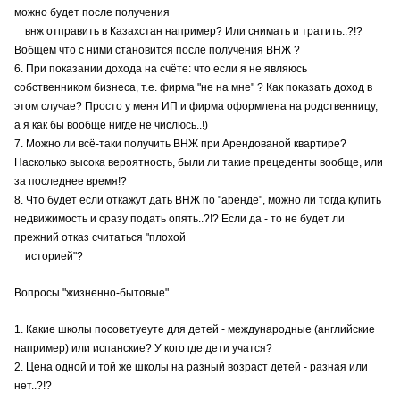
можно будет после получения
внж отправить в Казахстан например? Или снимать и тратить..?!?
Вобщем что с ними становится после получения ВНЖ ?
6. При показании дохода на счёте: что если я не являюсь
собственником бизнеса, т.е. фирма "не на мне" ? Как показать доход в
этом случае? Просто у меня ИП и фирма оформлена на родственницу,
а я как бы вообще нигде не числюсь..!)
7. Можно ли всё-таки получить ВНЖ при Арендованой квартире?
Насколько высока вероятность, были ли такие прецеденты вообще, или
за последнее время!?
8. Что будет если откажут дать ВНЖ по "аренде", можно ли тогда купить
недвижимость и сразу подать опять..?!? Если да - то не будет ли
прежний отказ считаться "плохой
историей"?
Вопросы "жизненно-бытовые"
1. Какие школы посоветуеуте для детей - международные (английские
например) или испанские? У кого где дети учатся?
2. Цена одной и той же школы на разный возраст детей - разная или
нет..?!?