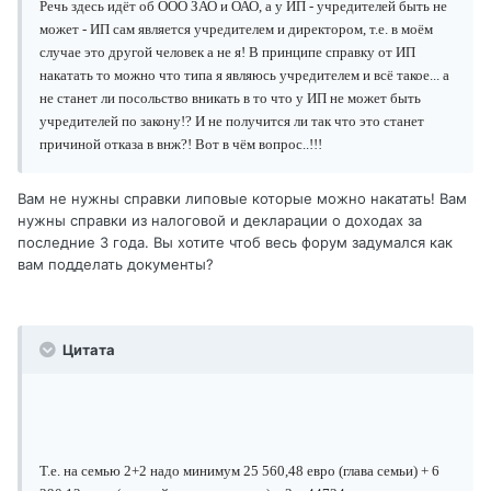
Речь здесь идёт об ООО ЗАО и ОАО, а у ИП - учредителей быть не
может - ИП сам является учредителем и директором, т.е. в моём
случае это другой человек а не я! В принципе справку от ИП
накатать то можно что типа я являюсь учредителем и всё такое... а
не станет ли посольство вникать в то что у ИП не может быть
учредителей по закону!? И не получится ли так что это станет
причиной отказа в внж?! Вот в чём вопрос..!!!
Вам не нужны справки липовые которые можно накатать! Вам
нужны справки из налоговой и декларации о доходах за
последние 3 года. Вы хотите чтоб весь форум задумался как
вам подделать документы?
Цитата
Т.е. на семью 2+2 надо минимум
25 560,48 евро (глава семьи) + 6