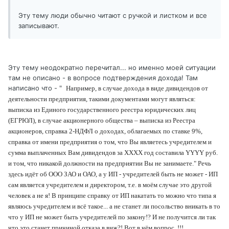
Эту тему люди обычно читают с ручкой и листком и все
записывают.
Эту тему неодократно перечитал... но именно моей ситуации
там не описано - в вопросе подтверждения дохода! Там
написано что - "
Например, в случае дохода в виде дивидендов от
деятельности предприятия, такими документами могут являться:
выписка из Единого государственного реестра юридических лиц
(ЕГРЮЛ), в случае акционерного общества – выписка из Реестра
акционеров, справка 2-НДФЛ о доходах, облагаемых по ставке 9%,
справка от имени предприятия о том, что Вы являетесь учредителем и
сумма выплаченных Вам дивидендов за ХХХХ год составила YYYY руб.
и том, что никакой должности на предприятии Вы не занимаете." Речь
здесь идёт об ООО ЗАО и ОАО, а у ИП - учредителей быть не может - ИП
сам является учредителем и директором, т.е. в моём случае это другой
человек а не я! В принципе справку от ИП накатать то можно что типа я
являюсь учредителем и всё такое... а не станет ли посольство вникать в то
что у ИП не может быть учредителей по закону!? И не получится ли так
что это станет причиной отказа в внж?! Вот в чём вопрос..!!!