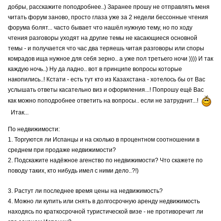
добры, расскажите поподробнее..) Заранее прошу не отправлять меня
читать форум заново, просто глаза уже за 2 недели бессонные чтения
форума болят... часто бывает что нашёл нужную тему, но по ходу
чтения разговоры уходят на другие темы не касающиеся основной
темы - и получается что час два теряешь читая разговоры или споры
комрадов ища нужное для себя зерно.. а уже пол третьего ночи )))) И так
каждую ночь..) Ну да ладно.. вот в принципе вопросы которые
накопились..! Кстати - есть тут кто из Казахстана - хотелось бы от Вас
услышать ответы касательно виз и оформления...! Попрошу ещё Вас
как можно поподробнее ответить на вопросы.. если не затруднит...!
Итак...
По недвижимости:
1. Торгуются ли Испанцы и на сколько в процентном соотношении в
среднем при продаже недвижимости?
2. Подскажите надёжное агенство по недвижимости? Что скажете по
поводу таких, кто нибудь имел с ними дело..?!)
3. Растут ли последнее время цены на недвижимость?
4. Можно ли купить или снять в долгосрочную аренду недвижимость
находясь по краткосрочной туристической визе - не противоречит ли