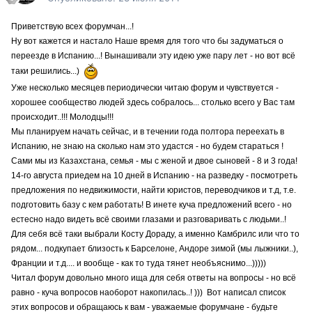
Приветствую всех форумчан...!
Ну вот кажется и настало Наше время для того что бы задуматься о
переезде в Испанию...! Вынашивали эту идею уже пару лет - но вот всё
таки решились...)
Уже несколько месяцев периодически читаю форум и чувствуется -
хорошее сообщество людей здесь собралось... столько всего у Вас там
происходит..!!! Молодцы!!!
Мы планируем начать сейчас, и в течении года полтора переехать в
Испанию, не знаю на сколько нам это удастся - но будем стараться !
Сами мы из Казахстана, семья - мы с женой и двое сыновей - 8 и 3 года!
14-го августа приедем на 10 дней в Испанию - на разведку - посмотреть
предложения по недвижимости, найти юристов, переводчиков и т.д, т.е.
подготовить базу с кем работать! В инете куча предложений всего - но
естесно надо видеть всё своими глазами и разговаривать с людьми..!
Для себя всё таки выбрали Косту Дораду, а именно Камбрилс или что то
рядом... подкупает близость к Барселоне, Андоре зимой (мы лыжники..),
Франции и т.д.... и вообще - как то туда тянет необъяснимо...)))))
Читал форум довольно много ища для себя ответы на вопросы - но всё
равно - куча вопросов наоборот накопилась..! ))) Вот написал список
этих вопросов и обращаюсь к вам - уважаемые форумчане - будьте