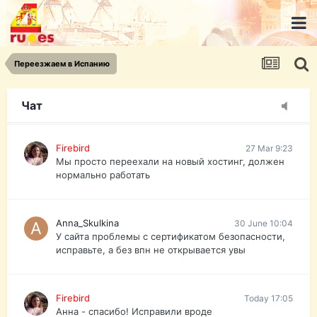
urist.dokument@gmail.com
https://pasport-ua.com/
Телеграмм @uristpassua
Переезжаем в Испанию
Firebird
27 Mar 9:23
Друзья - из России без VPN сайт и форум
открываются?
Чат
Firebird
27 Mar 9:23
Мы просто переехали на новый хостинг, должен
нормально работать
Anna_Skulkina
30 June 10:04
У сайта проблемы с сертификатом безопасности,
исправьте, а без впн не открывается увы
Firebird
Today 17:05
Анна - спасибо! Исправили вроде