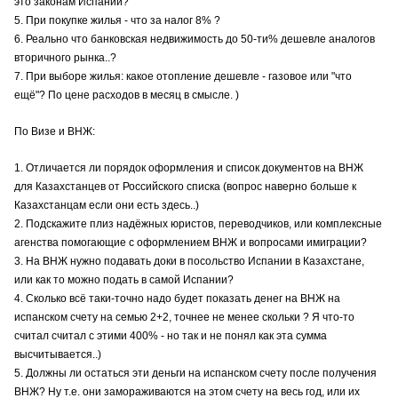
это законам Испании?
5. При покупке жилья - что за налог 8% ?
6. Реально что банковская недвижимость до 50-ти% дешевле аналогов
вторичного рынка..?
7. При выборе жилья: какое отопление дешевле - газовое или "что
ещё"? По цене расходов в месяц в смысле. )
По Визе и ВНЖ:
1. Отличается ли порядок оформления и список документов на ВНЖ
для Казахстанцев от Российского списка (вопрос наверно больше к
Казахстанцам если они есть здесь..)
2. Подскажите плиз надёжных юристов, переводчиков, или комплексные
агенства помогающие с оформлением ВНЖ и вопросами имиграции?
3. На ВНЖ нужно подавать доки в посольство Испании в Казахстане,
или как то можно подать в самой Испании?
4. Сколько всё таки-точно надо будет показать денег на ВНЖ на
испанском счету на семью 2+2, точнее не менее скольки ? Я что-то
считал считал с этими 400% - но так и не понял как эта сумма
высчитывается..)
5. Должны ли остаться эти деньги на испанском счету после получения
ВНЖ? Ну т.е. они замораживаются на этом счету на весь год, или их