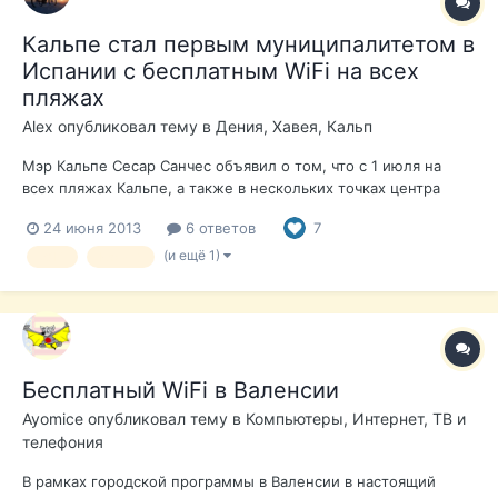
Кальпе стал первым муниципалитетом в
Испании с бесплатным WiFi на всех
пляжах
Alex
опубликовал тему в
Дения, Хавея, Кальп
Мэр Кальпе Сесар Санчес объявил о том, что с 1 июля на
всех пляжах Кальпе, а также в нескольких точках центра
города - Пласа Майор, автостанция, Каса де Культура,
24 июня 2013
6 ответов
7
туристический центр на скале Ифач - для всех желающих
станет доступен бесплатный доступ в Интернет.
(и ещё 1)
WiFi
Кальпе
Провайдером выступит компания GOWEX....
Бесплатный WiFi в Валенсии
Ayomice
опубликовал тему в
Компьютеры, Интернет, ТВ и
телефония
В рамках городской программы в Валенсии в настоящий