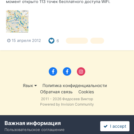
момент открыто 113 точек бесплатного доступа WiFi.
Скорость соединения ограничивается 256 кбит, а также по
времени соединения (обычно 3 часа) и содержанию
(согласно фильтрам), и не позволяя загрузки. Пользователю
нужно будет зарегистрироваться т...
15 апреля 2012
6
Валенсия
WiFi
Язык
Политика конфиденциальности
Обратная связь
Cookies
2011 - 2026 Федосеев Виктор
Powered by Invision Community
Важная информация
I accept
Пользовательское соглашение